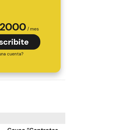
2000
/ mes
scribite
una cuenta?
Causa “Contratos