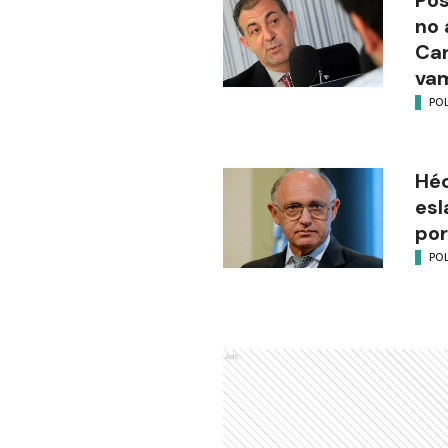
no 
Ca
vam
POL
Héc
esl
por
POL
Ads