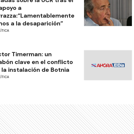
apoyo a
rrazza:“Lamentablemente
os a la desaparición”
ÍTICA
tor Timerman: un
abón clave en el conflicto
 la instalación de Botnia
ÍTICA