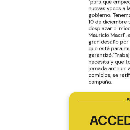
"para que empiece
nuevas voces a la
gobierno. Tenemo
10 de diciembre 
desplazar el mie
Mauricio Macri", 
gran desafío por
que está para mu
garantizó."Trabaj
necesita y que to
jornada ante un 
comicios, se rati
campaña.
E
ACCED