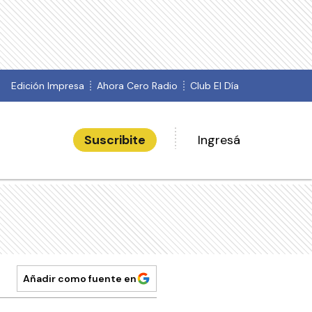
Edición Impresa
Ahora Cero Radio
Club El Día
Suscribite
Ingresá
Añadir como fuente en