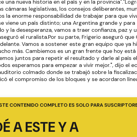
 una nueva historia en el país y en la provincia"."Lo
s cámaras legislativas, los consejos deliberantes, mun
s la enorme responsabilidad de trabajar para que viva
se viene un país distinto; una Argentina grande y par
do y la desesperanza, vamos a traer confianza, paz y 
aseguró el ruralista.Por su parte, Frigerio aseguró qu
 delante. Vamos a sostener este gran equipo que ya hi
cho más. Cambiemos es un gran frente que hoy está 
emos juntos para repetir el resultado y darle al país e
dos esperamos para empezar a vivir mejor.", dijo el ec
auditorio colmado donde se trabajó sobre la fiscaliza
ficó el compromiso de los bloques y se acordaron líne
STE CONTENIDO COMPLETO ES SOLO PARA SUSCRIPTOR
É A ESTE Y A