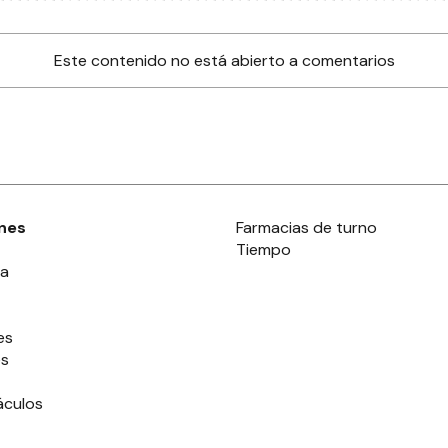
Este contenido no está abierto a comentarios
nes
Farmacias de turno
Tiempo
ia
es
es
áculos