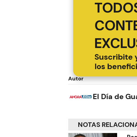
TODOS
CONT
EXCLU
Suscribite 
los benefic
Autor
El Día de G
NOTAS RELACION
Pos