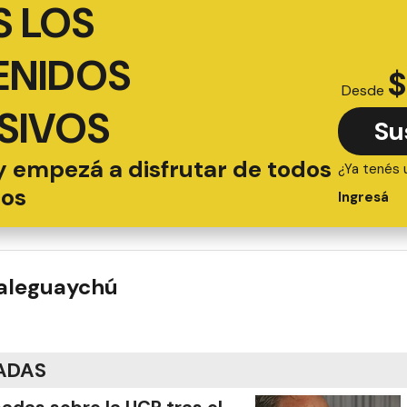
 LOS
ENIDOS
$
Desde
SIVOS
Su
y empezá a disfrutar de todos
¿Ya tenés 
ios
Ingresá
ualeguaychú
ADAS
adas sobre la UCR tras el