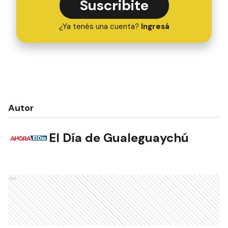
Suscribite
¿Ya tenés una cuenta?
Ingresá
Autor
El Día de Gualeguaychú
Ads