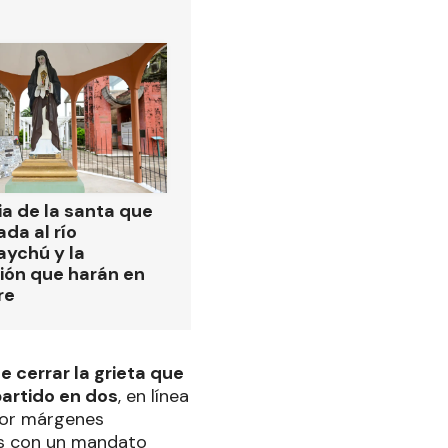
ia de la santa que
ada al río
ychú y la
ión que harán en
re
de cerrar la grieta que
partido en dos
, en línea
 por márgenes
os con un mandato