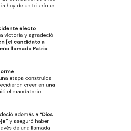
ia hoy de un triunfo en
sidente electo
la victoria y agradeció
en [el candidato a
ueño llamado Patria
norme
 una etapa construida
decidieron creer en
una
ibió el mandatario
gradeció además a
“Dios
ja”
y aseguró haber
través de una llamada