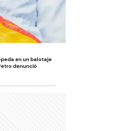
Cepeda en un balotaje
 Petro denunció