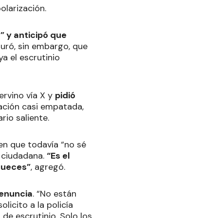
olarización.
” y anticipó que
guró, sin embargo, que
a el escrutinio
ervino vía X y
pidió
tación casi empatada,
rio saliente.
en que todavía “no sé
” ciudadana.
“Es el
 jueces”
, agregó.
denuncia
. “No están
licito a la policía
 de escrutinio. Solo los