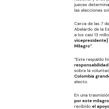
jueces determina
las elecciones so
Cerca de las 7 de
Abelardo de la Es
a los casi 13 mi
vicepresidente] 
Milagro”
.
“Este respaldo hi
responsabilidad
sobre la volunta
Colombia grande
electo.
En una trasmisió
por este milagr
recibido
el apoy