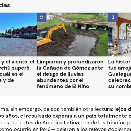
ídas
2
3
 y el viento, el
Limpiaron y profundizaron
La histor
ychú superó
la Cañada de Gómez ante
fue arroj
cuál es el
el riesgo de lluvias
Gualegua
a y de
abundantes por el
celebrac
fenómeno de El Niño
su nomb
nima, sin embargo, dejaba también otra lectura:
lejos 
s años, el resultado exponía a un país totalmente 
ones recientes de América Latina, donde los triunfos
como ocurrió en Perú— dejaron a los nuevos gobiern