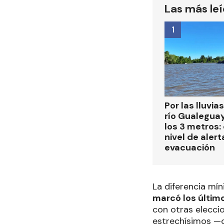
Las más le
1
Por las lluvias
río Gualegua
los 3 metros: 
nivel de alert
evacuación
La diferencia mí
marcó los último
con otras elecci
estrechísimos —