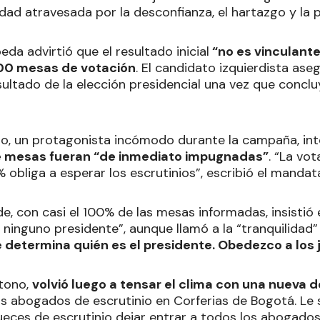
edad atravesada por la desconfianza, el hartazgo y la p
eda advirtió que el resultado inicial
“no es vinculante
00 mesas de votación
. El candidato izquierdista ase
ultado de la elección presidencial una vez que concluy
tro, un protagonista incómodo durante la campaña, int
e mesas fueran “de inmediato impugnadas”
. “La vo
% obliga a esperar los escrutinios”, escribió el mandata
e, con casi el 100% de las mesas informadas, insistió 
ninguno presidente”, aunque llamó a la “tranquilidad
e determina quién es el presidente. Obedezco a los
 tono,
volvió luego a tensar el clima con una nueva 
s abogados de escrutinio en Corferias de Bogotá. Le so
jueces de escrutinio dejar entrar a todos los abogados