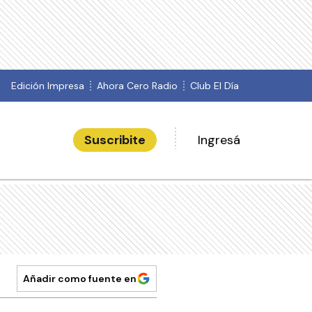
Edición Impresa
Ahora Cero Radio
Club El Día
Suscribite
Ingresá
Añadir como fuente en