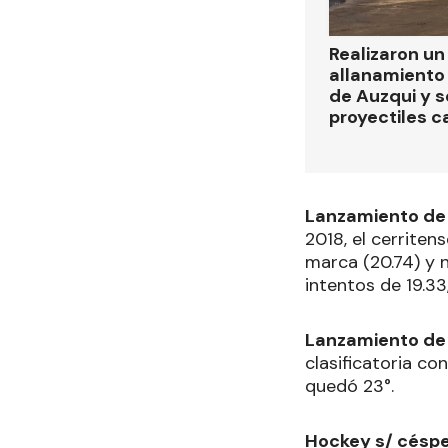
Realizaron u
allanamiento 
de Auzqui y 
proyectiles ca
Lanzamiento de 
2018, el cerriten
marca (20.74) y n
intentos de 19.33
Lanzamiento de 
clasificatoria co
quedó 23°.
Hockey s/ césp