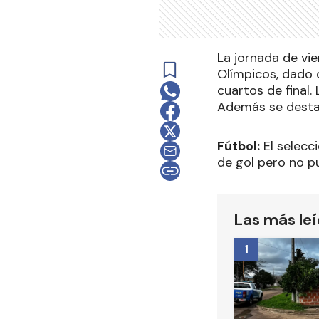
La jornada de vi
Olímpicos, dado 
cuartos de final
Además se destac
Fútbol:
El selecc
de gol pero no p
Las más le
1