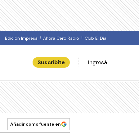
Edición Impresa
Ahora Cero Radio
Club El Día
Suscribite
Ingresá
Añadir como fuente en