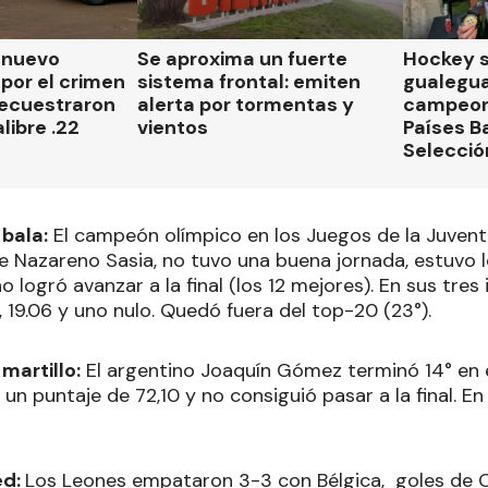
n nuevo
Se aproxima un fuerte
Hockey s
por el crimen
sistema frontal: emiten
gualegu
secuestraron
alerta por tormentas y
campeon
libre .22
vientos
Países B
Selecció
bala:
El campeón olímpico en los Juegos de la Juvent
se Nazareno Sasia, no tuvo una buena jornada, estuvo 
o logró avanzar a la final (los 12 mejores). En sus tres 
, 19.06 y uno nulo. Quedó fuera del top-20 (23°).
martillo:
El argentino Joaquín Gómez terminó 14° en e
n un puntaje de 72,10 y no consiguió pasar a la final. E
ed:
Los Leones empataron 3-3 con Bélgica, goles de C