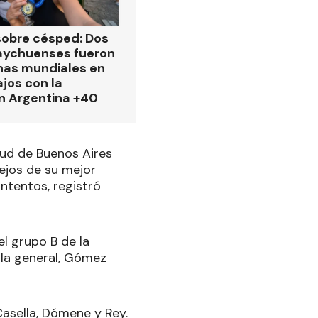
obre césped: Dos
aychuenses fueron
as mundiales en
ajos con la
n Argentina +40
ud de Buenos Aires
lejos de su mejor
intentos, registró
l grupo B de la
n la general, Gómez
asella, Dómene y Rey.