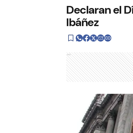
Declaran el D
Ibáñez
Ads