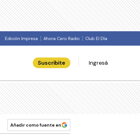
Edición Impresa
Ahora Cero Radio
Club El Día
Suscribite
Ingresá
Añadir como fuente en