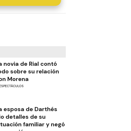
a novia de Rial contó
odo sobre su relación
on Morena
ESPECTÁCULOS
a esposa de Darthés
io detalles de su
ituación familiar y negó