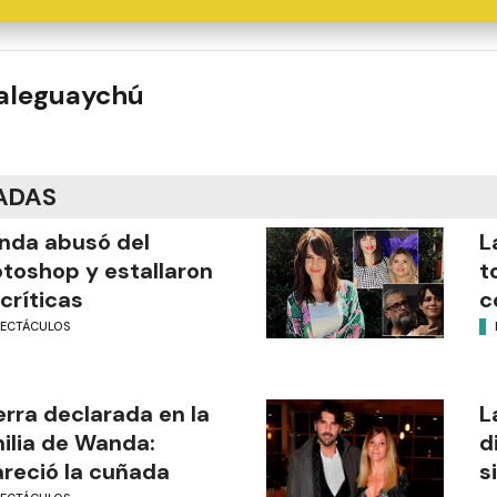
ualeguaychú
ADAS
nda abusó del
L
toshop y estallaron
t
 críticas
c
PECTÁCULOS
rra declarada en la
L
ilia de Wanda:
d
reció la cuñada
s