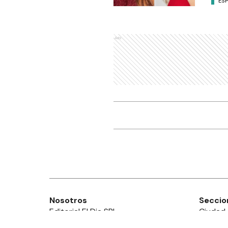
ES
Ads
Nosotros
Seccio
Editorial El Dia SRL
Ciudad
Edición Impresa
Provinc