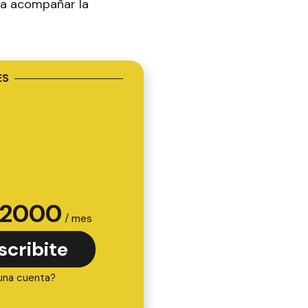
ra acompañar la
ES
2000
/ mes
scribite
una cuenta?