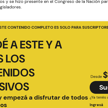
s y se hizo presente en el Congreso de la Nación pa
egisladores.
STE CONTENIDO COMPLETO ES SOLO PARA SUSCRIPTOR
É A ESTE Y A
 LOS
ENIDOS
$
Desde
SIVOS
Su
y empezá a disfrutar de todos
¿Ya tenés 
ios
Ingresá