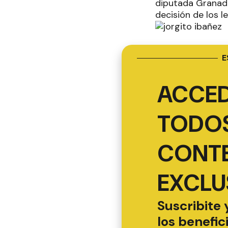
diputada Granado
decisión de los l
E
ACCED
TODOS
CONT
EXCLU
Suscribite 
los benefic