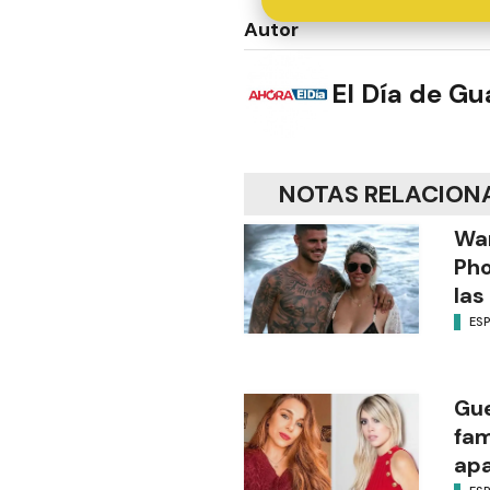
Autor
El Día de G
NOTAS RELACION
Wa
Pho
las
ES
Gue
fam
apa