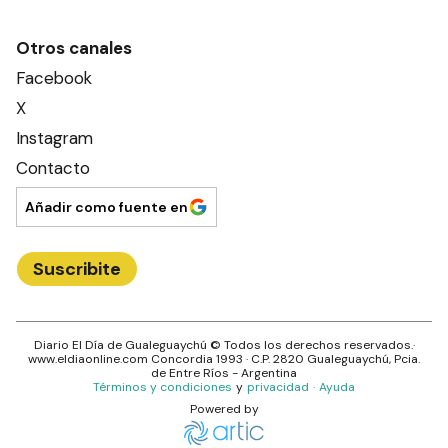
Otros canales
Facebook
X
Instagram
Contacto
Añadir como fuente en
Suscribite
Diario El Día de Gualeguaychú
© Todos los derechos reservados.·
www.
eldiaonline.com
Concordia 1993
· C.P.
2820
Gualeguaychú
, Pcia.
de
Entre Ríos
- Argentina
Términos y condiciones
y
privacidad
·
Ayuda
Powered by