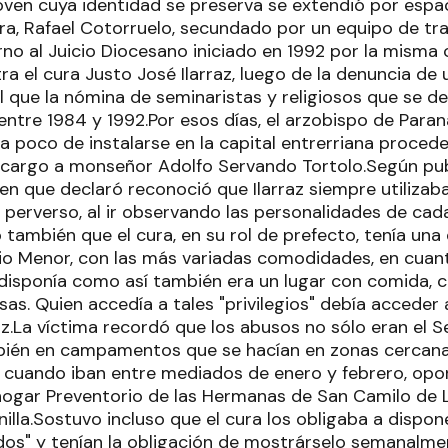
joven cuya identidad se preserva se extendió por espa
ra, Rafael Cotorruelo, secundado por un equipo de tra
rno al Juicio Diocesano iniciado en 1992 por la misma
tra el cura Justo José Ilarraz, luego de la denuncia de
al que la nómina de seminaristas y religiosos que se 
entre 1984 y 1992.Por esos días, el arzobispo de Par
, a poco de instalarse en la capital entrerriana proc
 cargo a monseñor Adolfo Servando Tortolo.Según publ
oven que declaró reconoció que Ilarraz siempre utiliz
perverso, al ir observando las personalidades de cada
 también que el cura, en su rol de prefecto, tenía una
rio Menor, con las más variadas comodidades, en cuant
disponía como así también era un lugar con comida, c
sas. Quien accedía a tales "privilegios" debía acceder
raz.La víctima recordó que los abusos no sólo eran el 
bién en campamentos que se hacían en zonas cercana
 cuando iban entre mediados de enero y febrero, opo
hogar Preventorio de las Hermanas de San Camilo de Lel
nilla.Sostuvo incluso que el cura los obligaba a dispone
dos" y tenían la obligación de mostrárselo semanalme