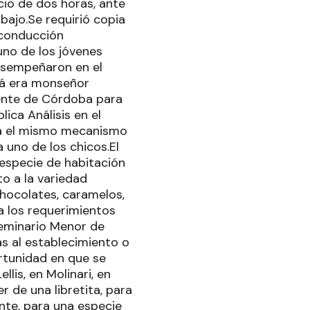
cio de dos horas, ante
bajo.Se requirió copia
 conducción
 uno de los jóvenes
desempeñaron en el
aná era monseñor
edente de Córdoba para
ica Análisis en el
aba el mismo mecanismo
 uno de los chicos.El
 especie de habitación
o a la variedad
hocolates, caramelos,
 a los requerimientos
Seminario Menor de
s al establecimiento o
rtunidad en que se
lis, en Molinari, en
r de una libretita, para
nte, para una especie