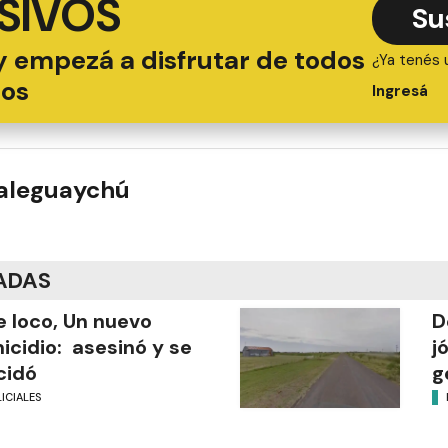
SIVOS
Su
y empezá a disfrutar de todos
¿Ya tenés 
ios
Ingresá
ualeguaychú
ADAS
 loco, Un nuevo
D
icidio: asesinó y se
j
cidó
g
ICIALES