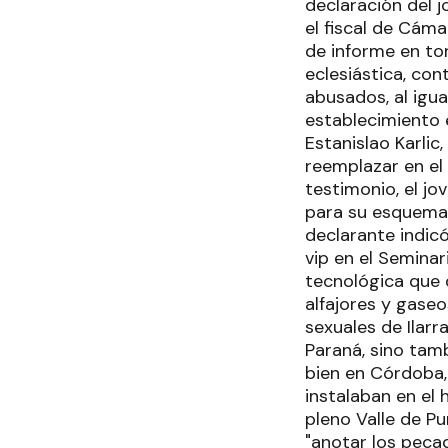
declaración del 
el fiscal de Cáma
de informe en to
eclesiástica, con
abusados, al igu
establecimiento 
Estanislao Karlic
reemplazar en el
testimonio, el j
para su esquema 
declarante indicó
vip en el Semina
tecnológica que 
alfajores y gaseo
sexuales de Ilar
Paraná, sino tam
bien en Córdoba,
instalaban en el 
pleno Valle de Pu
"anotar los peca