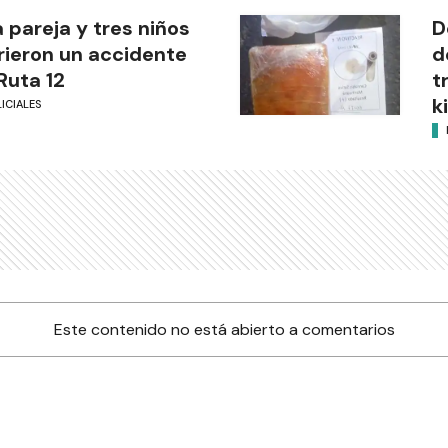
 pareja y tres niños
D
rieron un accidente
d
Ruta 12
t
k
ICIALES
Este contenido no está abierto a comentarios