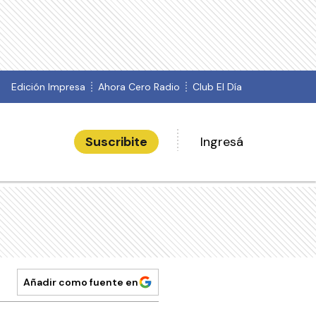
Edición Impresa
Ahora Cero Radio
Club El Día
Suscribite
Ingresá
Añadir como fuente en