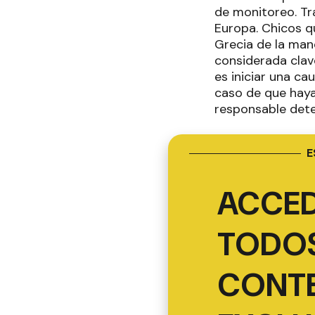
de monitoreo. Tra
Europa. Chicos q
Grecia de la man
considerada clave
es iniciar una c
caso de que haya
responsable det
E
ACCED
TODOS
CONT