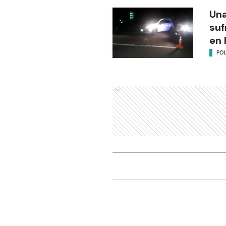
Una
suf
en 
POL
Ads