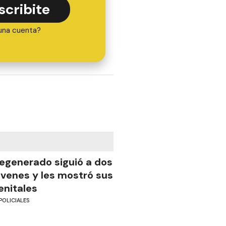
scribite
una cuenta?
egenerado siguió a dos
óvenes y les mostró sus
enitales
POLICIALES