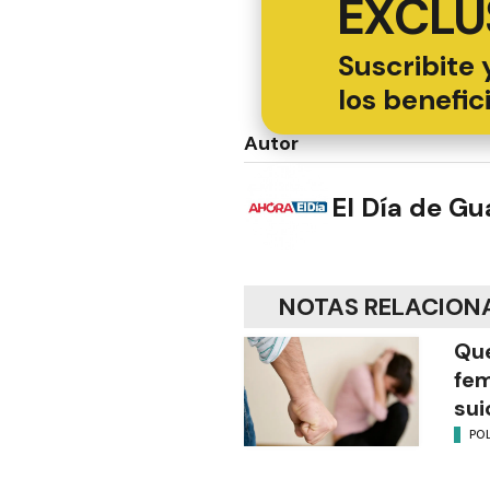
EXCLU
Suscribite 
los benefic
Autor
El Día de G
NOTAS RELACION
Que
fem
sui
POL