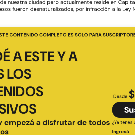
 de nuestra ciudad pero actualmente reside en Capital 
esos fueron desnaturalizados, por infracción a la Ley
STE CONTENIDO COMPLETO ES SOLO PARA SUSCRIPTOR
É A ESTE Y A
 LOS
ENIDOS
$
Desde
SIVOS
Su
y empezá a disfrutar de todos
¿Ya tenés 
ios
Ingresá