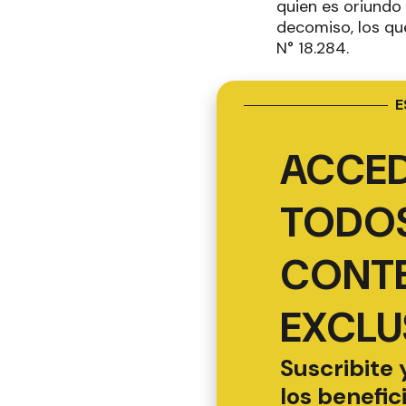
quien es oriundo
decomiso, los qu
N° 18.284.
E
ACCED
TODOS
CONT
EXCLU
Suscribite 
los benefic