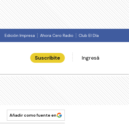
Edición Impresa
Ahora Cero Radio
Club El Día
Suscribite
Ingresá
Añadir como fuente en