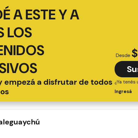
É A ESTE Y A
 LOS
ENIDOS
$
Desde
SIVOS
Su
y empezá a disfrutar de todos
¿Ya tenés 
ios
Ingresá
ualeguaychú