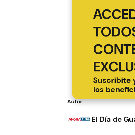
ACCED
TODOS
CONT
EXCLU
Suscribite 
los benefic
Autor
El Día de G