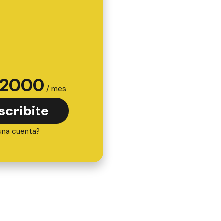
2000
/ mes
scribite
una cuenta?