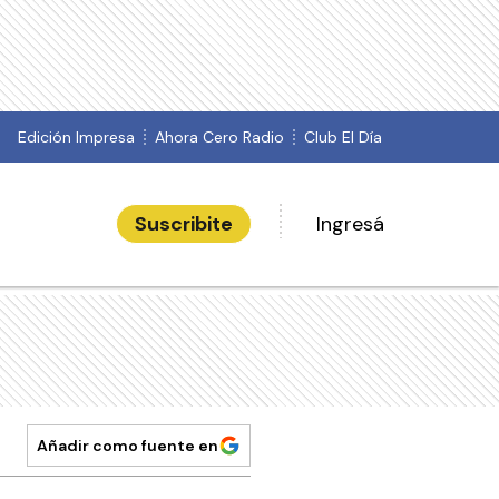
Edición Impresa
Ahora Cero Radio
Club El Día
Suscribite
Ingresá
Añadir como fuente en