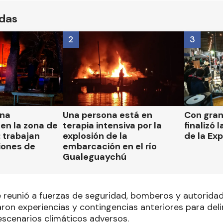
ídas
2
3
una
Una persona está en
Con gran
en la zona de
terapia intensiva por la
finalizó 
 trabajan
explosión de la
de la Ex
iones de
embarcación en el río
Gualeguaychú
ue reunió a fuerzas de seguridad, bomberos y autorida
aron experiencias y contingencias anteriores para deli
escenarios climáticos adversos.