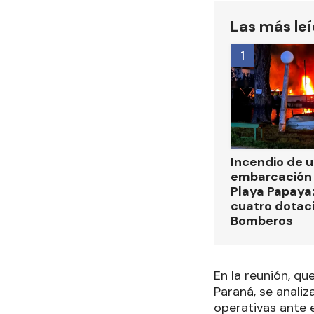
Las más le
1
Incendio de 
embarcación 
Playa Papaya:
cuatro dotac
Bomberos
En la reunión, q
Paraná, se analiz
operativas ante 