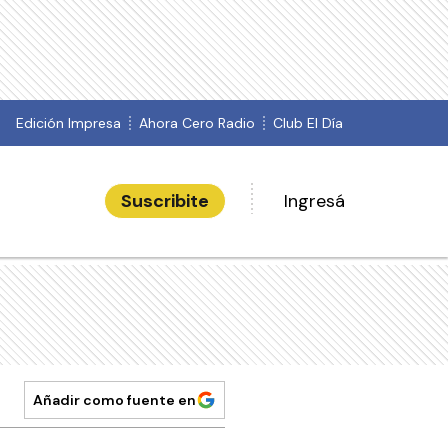
Edición Impresa
Ahora Cero Radio
Club El Día
Suscribite
Ingresá
Añadir como fuente en