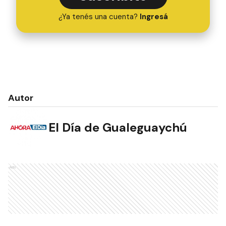
¿Ya tenés una cuenta?
Ingresá
Autor
El Día de Gualeguaychú
Ads