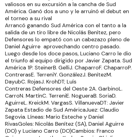
valiosos en su excursión a la cancha de Sud
América. Ganó dos a uno y le arruinó el debut en
el torneo a su rival
Arrancó ganando Sud América con el tanto a la
salida de un tiro libre de Nicolás Benítez, pero
Defensores lo empató con un cabezazo pleno de
Daniel Aguirre aprovechando centro pasado.
Luego desde los doce pasos, Luciano Carro le dio
el triunfo al equipo dirigido por Javier Zapata. Sud
América 1P. SteinerB. GelliJ. ChaparroF. ChaparroP.
ContrerasE. TerreniY. GonzálezJ. BenítezM.
DayubC. RojasJ. KrohDT; Luís
Contreras Defensores del Oeste 2A. GarbinoL.
CarroN. MartínC. TerreniE. NogueraB. SoriaD.
AguirreL. KreickM. VargasS. VillanuevaDT: Javier
Zapata Estadio de Sud AméricaJuez: Claudio
Segovia. Líneas: Mario Esteche y Daniel
RivasGoles: Nicolás Benítez (SA), Daniel Aguirre
(DO) y Luciano Carro (DO)Cambios: Franco