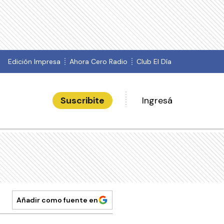
Edición Impresa
Ahora Cero Radio
Club El Día
Suscribite
Ingresá
Añadir como fuente en