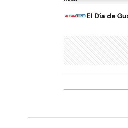
El Día de G
Ads