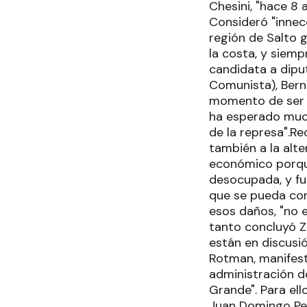
Chesini, "hace 8 
Consideró "innec
región de Salto g
la costa, y siemp
candidata a diput
Comunista), Berna
momento de ser d
ha esperado much
de la represa".Re
también a la alt
económico porque
desocupada, y fu
que se pueda con
esos daños, "no 
tanto concluyó Z
están en discusió
Rotman, manifest
administración d
Grande". Para ell
Juan Domingo Peró