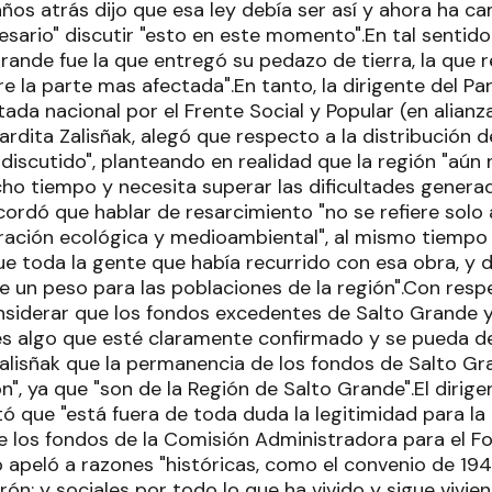
años atrás dijo que esa ley debía ser así y ahora ha c
esario" discutir "esto en este momento".En tal sentid
rande fue la que entregó su pedazo de tierra, la que 
re la parte mas afectada".En tanto, la dirigente del P
ada nacional por el Frente Social y Popular (en alianz
rdita Zalisñak, alegó que respecto a la distribución d
iscutido", planteando en realidad que la región "aún n
o tiempo y necesita superar las dificultades generad
cordó que hablar de resarcimiento "no se refiere solo 
eración ecológica y medioambiental", al mismo tiempo 
 toda la gente que había recurrido con esa obra, y
e un peso para las poblaciones de la región".Con resp
siderar que los fondos excedentes de Salto Grande 
es algo que esté claramente confirmado y se pueda d
alisñak que la permanencia de los fondos de Salto Gra
n", ya que "son de la Región de Salto Grande".El dirige
ó que "está fuera de toda duda la legitimidad para la 
e los fondos de la Comisión Administradora para el F
o apeló a razones "históricas, como el convenio de 19
n; y sociales por todo lo que ha vivido y sigue vivie