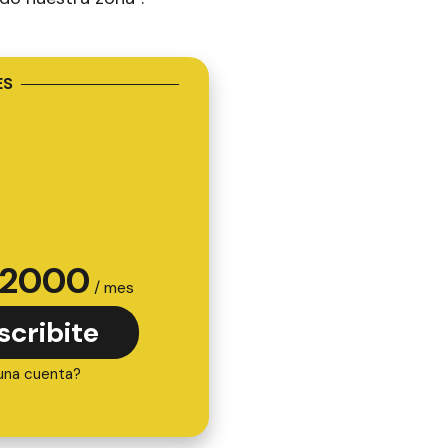
ES
2000
/ mes
scribite
una cuenta?