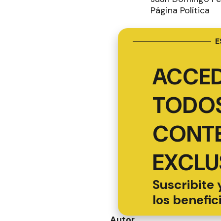
Página Política
E
ACCED
TODOS
CONT
EXCLU
Suscribite 
los benefic
Autor