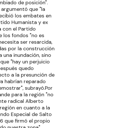
ambiado de posición".
o argumentó que "la
recibió los embates en
artido Humanista y ex
a con el Partido
e los fondos "no es
ecesita ser resarcida,
as por la construcción
a una inundación, sino
que "hay un perjuicio
 después quedo
ecto a la presunción de
ya habrían reparado
emostrar", subrayó.Por
nde para la región "no
nte radical Alberto
región en cuanto a la
ondo Especial de Salto
46 que firmó el propio
ndo nuestra zona".