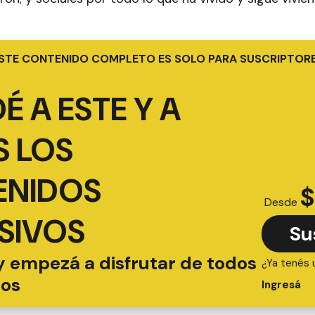
STE CONTENIDO COMPLETO ES SOLO PARA SUSCRIPTOR
É A ESTE Y A
 LOS
ENIDOS
$
Desde
SIVOS
Su
y empezá a disfrutar de todos
¿Ya tenés 
ios
Ingresá