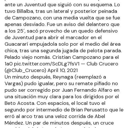
ante un Juventud que siguió con su esquema. Lo
tuvo Billalba, tras un lateral y posterior peinada
de Campozano, con una media vuelta que se fue
apenas desviado. Fue un aviso del delantero que
a los 25´, sacó provecho de un quedo defensivo
de Juventud para abrir el marcador en el
Guacararí empujadola solo por el medio del área
chica, tras una segunda jugada de pelota parada.
Pelado viejo nomás. Cristian Campozano para el
1a0 pic.twitter.com/ScDLg7fsV1 — Club Crucero
(@Club_Crucero) April 10, 2021
Un minuto después, Reynaga (reemplazó a
Vargas) pudo igualar, pero su remate pifiado no
pudo ser corregido por Juan Fernando Alfaro en
una situación muy clara para los dirigidos por el
Beto Acosta. Con espacios, el local tuvo el
segundo por intermedio de Brian Perusatto que le
erró al arco tras una veloz corrida de Abel
Méndez. Un par de minutos después, un cruce