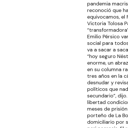
pandemia macrist
reconoció que hay
equivocamos, el 
Victoria Tolosa P
“transformadora” 
Emilio Pérsico va
social para todos
va a sacar a sac
“hoy seguro Nést
enorme, un abrazo
en su columna rad
tres años en la c
desnudar y revisa
políticos que nad
secundario”, dijo
libertad condici
meses de prisión 
porteño de La Bo
domiciliario por 