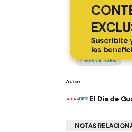
CONT
EXCLU
Suscribite 
los benefic
Frente de Todos
Autor
El Día de G
NOTAS RELACION