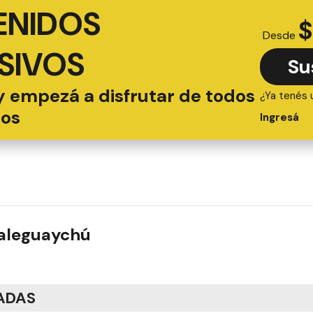
ENIDOS
$
Desde
SIVOS
Su
y empezá a disfrutar de todos
¿Ya tenés 
ios
Ingresá
ualeguaychú
ADAS