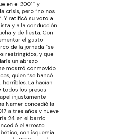
e en el 2001″ y
a crisis, pero “no nos
Y ratificó su voto a
lista y a la conducción
lucha y de fiesta. Con
rementar el gasto
arco de la jornada “se
s restringidos, y que
daría un abrazo
es se mostró conmovido
ices, quien “se bancó
 horribles. La hacían
e todos los presos
papel injustamente
rina Namer concedió la
17 a tres años y nueve
ía 24 en el barrio
oncedió el arresto
abético, con isquemia