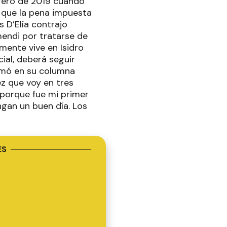
ebrero de 2019 cuando
o que la pena impuesta
s D’Elía contrajo
mendi por tratarse de
lmente vive en Isidro
ial, deberá seguir
rmó en su columna
ez que voy en tres
 porque fue mi primer
ngan un buen día. Los
ES