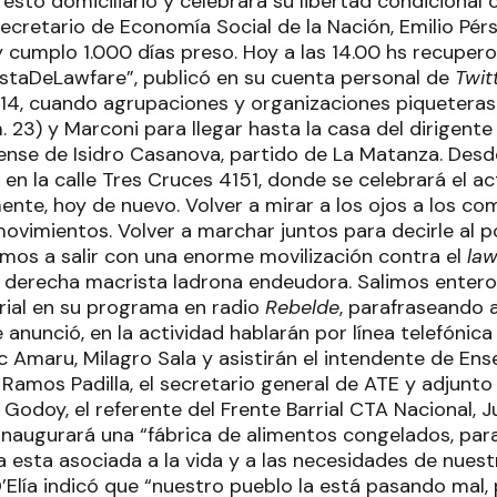
rresto domiciliario y celebrará su libertad condicional 
ecretario de Economía Social de la Nación, Emilio Pérs
oy cumplo 1.000 días preso. Hoy a las 14.00 hs recupero 
staDeLawfare”, publicó en su cuenta personal de
Twit
s 14, cuando agrupaciones y organizaciones piquetera
. 23) y Marconi para llegar hasta la casa del dirigente 
ense de Isidro Casanova, partido de La Matanza. Des
, en la calle Tres Cruces 4151, donde se celebrará el ac
ente, hoy de nuevo. Volver a mirar a los ojos a los c
vimientos. Volver a marchar juntos para decirle al pod
amos a salir con una enorme movilización contra el
law
la derecha macrista ladrona endeudora. Salimos enteros
orial en su programa en radio
Rebelde
, parafraseando 
 anunció, en la actividad hablarán por línea telefónica l
 Amaru, Milagro Sala y asistirán el intendente de Ens
n Ramos Padilla, el secretario general de ATE y adjunt
odoy, el referente del Frente Barrial CTA Nacional, Ju
inaugurará una “fábrica de alimentos congelados, para
a esta asociada a la vida y a las necesidades de nuest
D’Elía indicó que “nuestro pueblo la está pasando mal, 