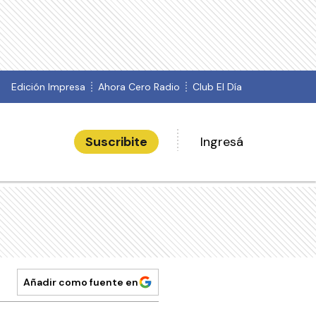
Edición Impresa
Ahora Cero Radio
Club El Día
Suscribite
Ingresá
Añadir como fuente en