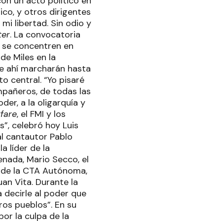
con un acto político en
ico, y otros dirigentes
mi libertad. Sin odio y
ter
. La convocatoria
s se concentren en
de Miles en la
de ahí marcharán hasta
to central. “Yo pisaré
ompañeros, de todas las
er, a la oligarquía y
fare
, el FMI y los
”, celebró hoy Luis
al cantautor Pablo
a líder de la
enada, Mario Secco, el
o de la CTA Autónoma,
an Vita. Durante la
 decirle al poder que
ros pueblos”. En su
por la culpa de la