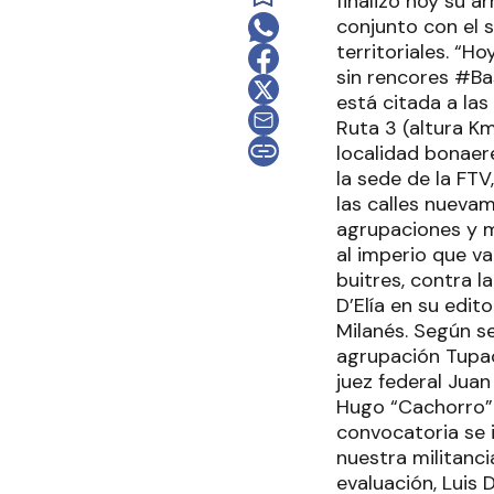
finalizó hoy su a
conjunto con el s
territoriales. “H
sin rencores #Ba
está citada a la
Ruta 3 (altura Km
localidad bonaer
la sede de la FTV
las calles nuevam
agrupaciones y mo
al imperio que v
buitres, contra 
D’Elía en su edit
Milanés. Según se
agrupación Tupac
juez federal Jua
Hugo “Cachorro” G
convocatoria se 
nuestra militanci
evaluación, Luis 