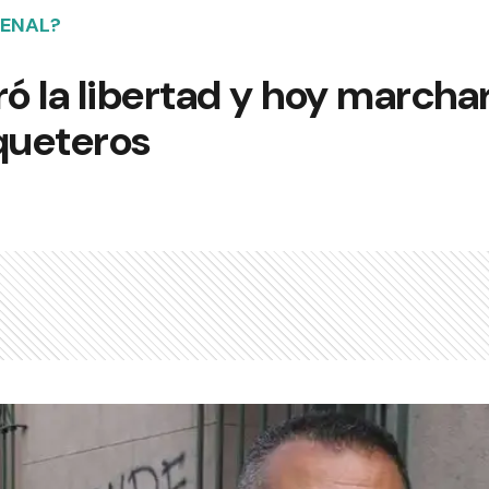
PENAL?
ró la libertad y hoy marchar
queteros