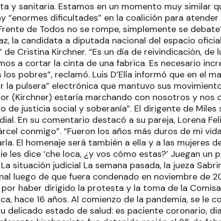
a y sanitaria. Estamos en un momento muy similar qu
 “enormes dificultades” en la coalición para atender l
Frente de Todos no se rompe, simplemente se debate”. 
az, la candidata a diputada nacional del espacio oficia
de Cristina Kirchner. “Es un día de reivindicación, de 
mos a cortar la cinta de una fabrica. Es necesario inc
 los pobres”, reclamó. Luis D’Elía informó que en el m
ar la pulsera” electrónica que mantuvo sus movimiento
or (Kirchner) estaría marchando con nosotros y nos 
 de justicia social y soberanía”. El dirigente de Mil
ial. En su comentario destacó a su pareja, Lorena Fel
árcel conmigo”. “Fueron los años más duros de mi vida,
rla. El homenaje será también a ella y a las mujeres d
ie les dice ‘che loca, ¿y vos cómo estas?’ Juegan un 
. La situación judicial La semana pasada, la jueza Sab
onal luego de que fuera condenado en noviembre de 20
por haber dirigido la protesta y la toma de la Comisar
ca, hace 16 años. Al comienzo de la pandemia, se le c
su delicado estado de salud: es paciente coronario, di