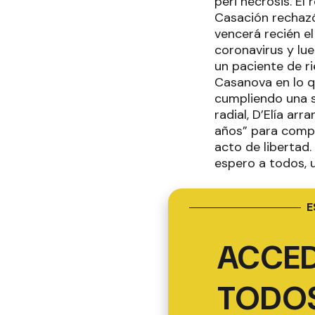
peri necrosis. El
Casación rechazó
vencerá recién e
coronavirus y lu
un paciente de ri
Casanova en lo qu
cumpliendo una s
radial, D’Elía ar
años” para compr
acto de libertad.
espero a todos, 
E
ACCED
TODOS