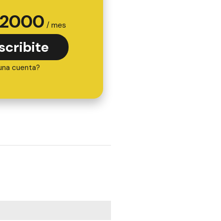
2000
/ mes
scribite
una cuenta?