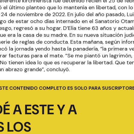
 referente kirchnerista fue detenido recién el 25 de f
 el último planteo que lo mantenía en libertad, con l
l 24 de noviembre de 2022. En julio del año pasado, Lui
ego de estar ocho días internado en el Sanatorio Ota
esgo, regresó a su hogar. D’Elia tiene 63 años y actua
e era la casa de su madre. En su nueva situación judic
erie de reglas de conducta. Esta mañana, según info
rancó la jornada yendo hasta la panadería, “la primera v
ar facturas para el mate. “Se me piantó un lagrimón,
 No tienen idea lo que es recuperar la libertad. Que te
un abrazo grande”, concluyó.
STE CONTENIDO COMPLETO ES SOLO PARA SUSCRIPTOR
É A ESTE Y A
 LOS