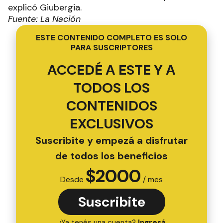
explicó Giubergia.
Fuente: La Nación
ESTE CONTENIDO COMPLETO ES SOLO
PARA SUSCRIPTORES
ACCEDÉ A ESTE Y A
TODOS LOS
CONTENIDOS
EXCLUSIVOS
Suscribite y empezá a disfrutar
de todos los beneficios
$
2000
Desde
/ mes
Suscribite
¿Ya tenés una cuenta?
Ingresá