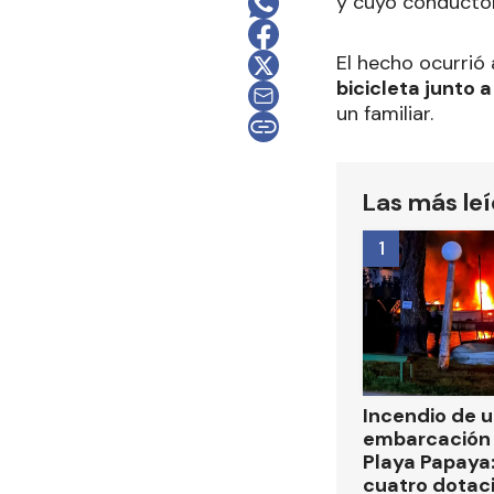
y cuyo conductor
El hecho ocurrió
bicicleta junto 
un familiar.
Las más le
1
Incendio de 
embarcación 
Playa Papaya:
cuatro dotac