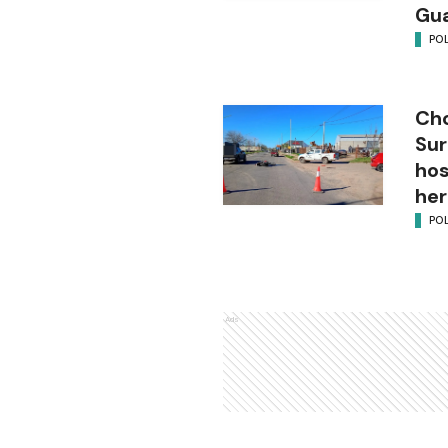
Gu
POL
Cho
Sur
hos
her
POL
Ads