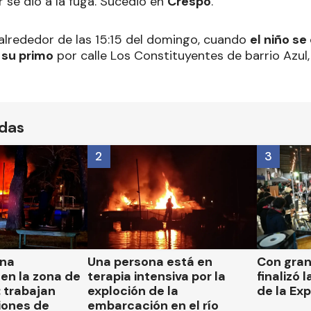
 se dio a la fuga. Sucedió en
Crespo
.
 alrededor de las 15:15 del domingo, cuando
el niño s
a su primo
por calle Los Constituyentes de barrio Azul,
ídas
2
3
una
Una persona está en
Con gran
en la zona de
terapia intensiva por la
finalizó 
 trabajan
exploción de la
de la Ex
iones de
embarcación en el río