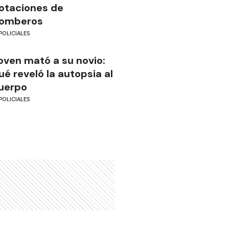
otaciones de
omberos
POLICIALES
oven mató a su novio:
ué reveló la autopsia al
uerpo
POLICIALES