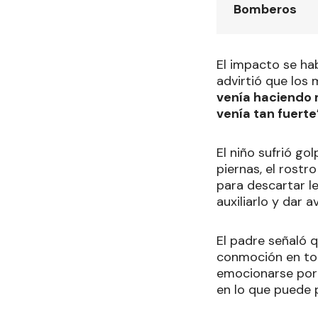
Bomberos
El impacto se ha
advirtió que los
venía haciendo m
venía tan fuerte
El niño sufrió go
piernas, el rostr
para descartar l
auxiliarlo y dar av
El padre señaló q
conmoción en toda
emocionarse porq
en lo que puede 