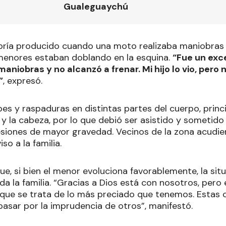
Gualeguaychú
bría producido cuando una moto realizaba maniobras 
 menores estaban doblando en la esquina.
“Fue un exc
aniobras y no alcanzó a frenar. Mi hijo lo vio, pero
”
, expresó.
lpes y raspaduras en distintas partes del cuerpo, prin
o y la cabeza, por lo que debió ser asistido y sometid
esiones de mayor gravedad. Vecinos de la zona acudi
iso a la familia.
ue, si bien el menor evoluciona favorablemente, la sit
 la familia. “Gracias a Dios está con nosotros, pero 
ue se trata de lo más preciado que tenemos. Estas 
pasar por la imprudencia de otros”, manifestó.