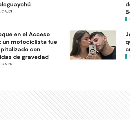
aleguaychú
d
B
ICIALES
que en el Acceso
J
: un motociclista fue
q
pitalizado con
c
idas de gravedad
ICIALES