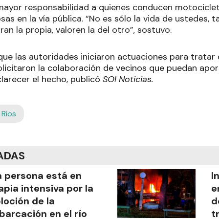
mayor responsabilidad a quienes conducen motociclet
as en la vía pública. “No es sólo la vida de ustedes, t
ran la propia, valoren la del otro”, sostuvo.
 que las autoridades iniciaron actuaciones para tratar d
solicitaron la colaboración de vecinos que puedan apor
larecer el hecho, publicó
SOl Noticias.
 Ríos
ADAS
 persona está en
I
apia intensiva por la
e
loción de la
d
arcación en el río
t