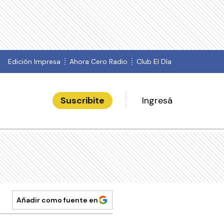
Edición Impresa
Ahora Cero Radio
Club El Día
Suscribite
Ingresá
Añadir como fuente en