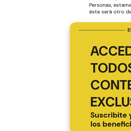
Personas, estame
éste será otro de
E
ACCED
TODOS
CONT
EXCLU
Suscribite 
los benefic