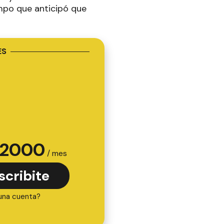
mpo que anticipó que
ES
2000
/ mes
scribite
una cuenta?