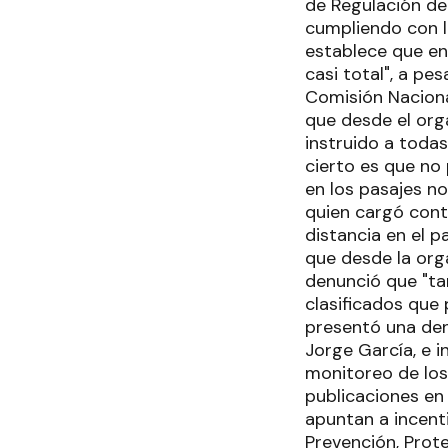
de Regulación de
cumpliendo con l
establece que en 
casi total", a pe
Comisión Naciona
que desde el org
instruido a toda
cierto es que no 
en los pasajes no
quien cargó contr
distancia en el p
que desde la orga
denunció que "ta
clasificados que 
presentó una denu
Jorge García, e i
monitoreo de lo
publicaciones en 
apuntan a incenti
Prevención, Prote