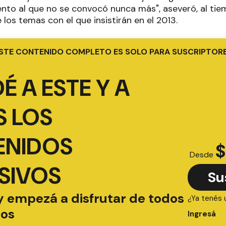
nto al que no se convocó nunca más", aseveró, al tie
 los temas con el que insistirán en el 2013.
STE CONTENIDO COMPLETO ES SOLO PARA SUSCRIPTOR
É A ESTE Y A
 LOS
ENIDOS
$
Desde
SIVOS
Su
y empezá a disfrutar de todos
¿Ya tenés 
ios
Ingresá