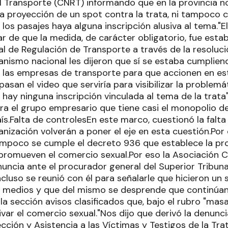
l Transporte (CNRT) informando que en la provincia n
a proyección de un spot contra la trata, ni tampoco c
los pasajes haya alguna inscripción alusiva al tema."E
sar de que la medida, de carácter obligatorio, fue esta
l de Regulación de Transporte a través de la resoluc
anismo nacional les dijeron que sí se estaba cumplien
s las empresas de transporte para que accionen en est
pasan el video que serviría para visibilizar la problemá
 hay ninguna inscripción vinculada al tema de la trata
a el grupo empresario que tiene casi el monopolio de 
aís.Falta de controlesEn este marco, cuestionó la falta
nización volverán a poner el eje en esta cuestión.Por 
mpoco se cumple el decreto 936 que establece la proh
promueven el comercio sexual.Por eso la Asociación Ci
ncia ante el procurador general del Superior Tribunal
ncluso se reunió con él para señalarle que hicieron un
s medios y que del mismo se desprende que continúa
la sección avisos clasificados que, bajo el rubro "masa
var el comercio sexual."Nos dijo que derivó la denunc
cción y Asistencia a las Víctimas y Testigos de la Tra