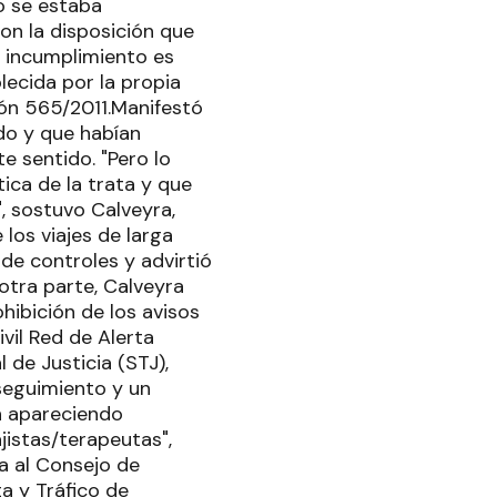
o se estaba
on la disposición que
l incumplimiento es
blecida por la propia
ión 565/2011.Manifestó
do y que habían
e sentido. "Pero lo
tica de la trata y que
", sostuvo Calveyra,
los viajes de larga
 de controles y advirtió
otra parte, Calveyra
ibición de los avisos
vil Red de Alerta
 de Justicia (STJ),
 seguimiento y un
n apareciendo
jistas/terapeutas",
ia al Consejo de
ta y Tráfico de