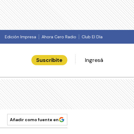
Edición Impresa
Ahora Cero Radio
Club El Día
Suscribite
Ingresá
Añadir como fuente en