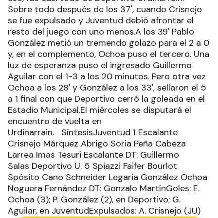
Sobre todo después de los 37', cuando Crisnejo
se fue expulsado y Juventud debió afrontar el
resto del juego con uno menos.A los 39' Pablo
González metió un tremendo golazo para el 2 a 0
y, en el complemento, Ochoa puso el tercero. Una
luz de esperanza puso el ingresado Guillermo
Aguilar con el 1-3 a los 20 minutos. Pero otra vez
Ochoa a los 28' y González a los 33', sellaron el 5
a 1 final con que Deportivo cerró la goleada en el
Estadio Municipal.El miércoles se disputará el
encuentro de vuelta en
Urdinarrain. SíntesisJuventud 1 Escalante
Crisnejo Márquez Abrigo Soria Peña Cabeza
Larrea Imas Tesuri Escalante DT: Guillermo
Salas Deportivo U. 5 Spiazzi Faifer Bourlot
Spósito Cano Schneider Legaria González Ochoa
Noguera Fernández DT: Gonzalo MartínGoles: E.
Ochoa (3); P. González (2), en Deportivo; G.
Aguilar, en JuventudExpulsados: A. Crisnejo (JU)