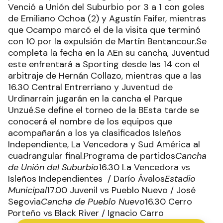
Venció a Unión del Suburbio por 3 a 1 con goles
de Emiliano Ochoa (2) y Agustín Faifer, mientras
que Ocampo marcó el de la visita que terminó
con 10 por la expulsión de Martín Bentancour.Se
completa la fecha en la AEn su cancha, Juventud
este enfrentará a Sporting desde las 14 con el
arbitraje de Hernán Collazo, mientras que a las
16.30 Central Entrerriano y Juventud de
Urdinarrain jugarán en la cancha el Parque
Unzué.Se define el torneo de la BEsta tarde se
conocerá el nombre de los equipos que
acompañarán a los ya clasificados Isleños
Independiente, La Vencedora y Sud América al
cuadrangular final.Programa de partidos
Cancha
de Unión del Suburbio
16.30 La Vencedora vs
Isleños Independientes / Darío Ávalos
Estadio
Municipal
17.00 Juvenil vs Pueblo Nuevo / José
Segovia
Cancha de Pueblo Nuevo
16.30 Cerro
Porteño vs Black River / Ignacio Carro