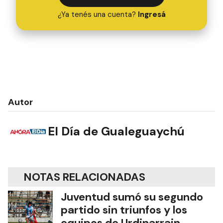
¿Ya tenés una cuenta?
Ingresá
Autor
El Día de Gualeguaychú
NOTAS RELACIONADAS
Juventud sumó su segundo
partido sin triunfos y los
equipos de Urdinarrain