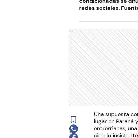
condicionadas se difu
redes sociales. Fuente
Ads
Una supuesta con
lugar en Paraná y
entrerrianas, una
circuló insistent