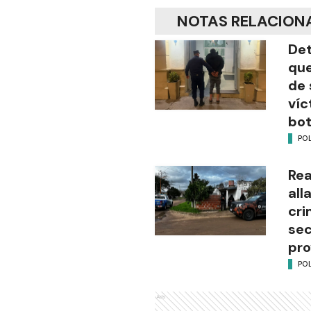
NOTAS RELACION
Det
que
de 
víc
bot
POL
Rea
all
cri
sec
pro
POL
Ads