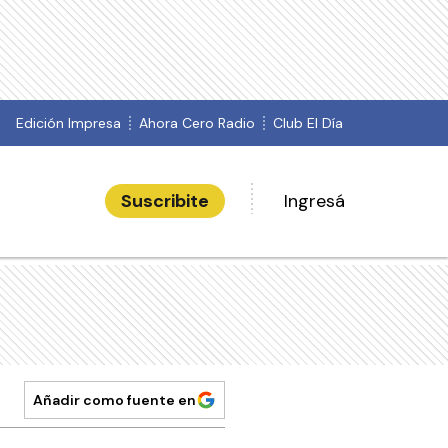
Edición Impresa
Ahora Cero Radio
Club El Día
Suscribite
Ingresá
Añadir como fuente en