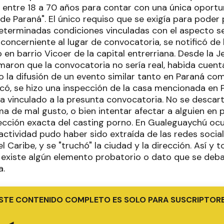
de entre 18 a 70 años para contar con una única oport
d de Paraná". El único requiso que se exigía para poder 
eterminadas condiciones vinculadas con el aspecto se
 concerniente al lugar de convocatoria, se notificó de 
 en barrio Vicoer de la capital entrerriana. Desde la J
rmaron que la convocatoria no sería real, habida cuen
o la difusión de un evento similar tanto en Paraná c
ó, se hizo una inspección de la casa mencionada en P
a vinculado a la presunta convocatoria. No se descar
a de mal gusto, o bien intentar afectar a alguien en p
irección exacta del casting porno. En Gualeguaychú ocu
ctividad pudo haber sido extraída de las redes sociale
l Caribe, y se "truchó" la ciudad y la dirección. Así y 
 existe algún elemento probatorio o dato que se deba 
a.
STE CONTENIDO COMPLETO ES SOLO PARA SUSCRIPTOR