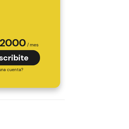
2000
/ mes
scribite
una cuenta?