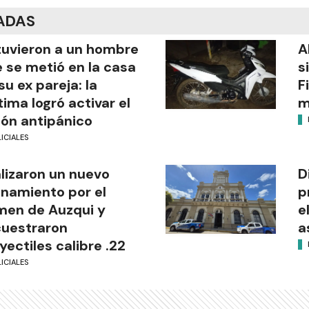
ADAS
uvieron a un hombre
A
 se metió en la casa
s
su ex pareja: la
F
tima logró activar el
m
ón antipánico
ICIALES
lizaron un nuevo
D
anamiento por el
p
men de Auzqui y
e
uestraron
a
yectiles calibre .22
ICIALES