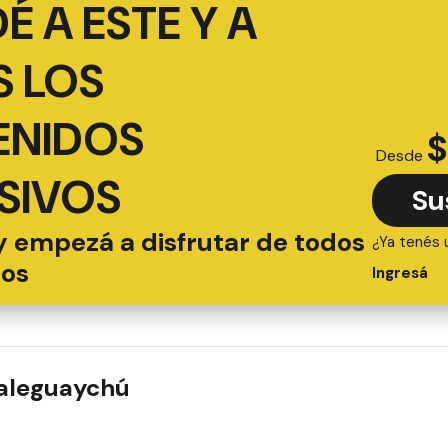
É A ESTE Y A
 LOS
ENIDOS
$
Desde
SIVOS
Su
y empezá a disfrutar de todos
¿Ya tenés 
ios
Ingresá
ualeguaychú