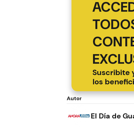
ACCED
TODOS
CONT
EXCLU
Suscribite 
los benefic
Autor
El Día de G