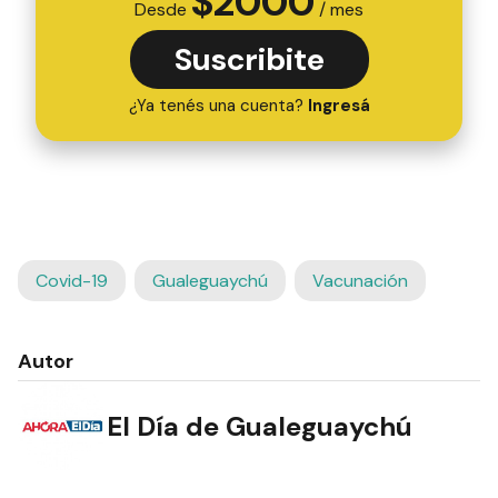
$
2000
Desde
/ mes
Suscribite
¿Ya tenés una cuenta?
Ingresá
Covid-19
Gualeguaychú
Vacunación
Autor
El Día de Gualeguaychú