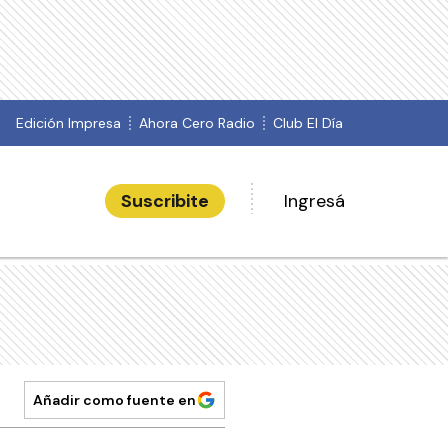
Edición Impresa
Ahora Cero Radio
Club El Día
Suscribite
Ingresá
Añadir como fuente en