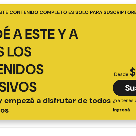
STE CONTENIDO COMPLETO ES SOLO PARA SUSCRIPTOR
É A ESTE Y A
 LOS
ENIDOS
$
Desde
SIVOS
Su
y empezá a disfrutar de todos
¿Ya tenés 
ios
Ingresá