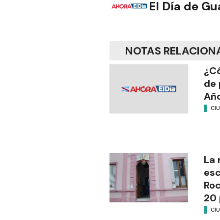
El Día de G
NOTAS RELACION
¿Có
de 
Añ
CI
La 
esc
Ro
20 
CI