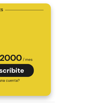
ES
2000
/ mes
scribite
una cuenta?