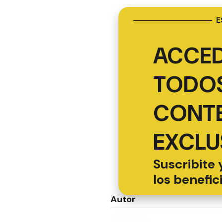
E
ACCED
TODOS
CONT
EXCLU
Suscribite 
los benefic
Autor