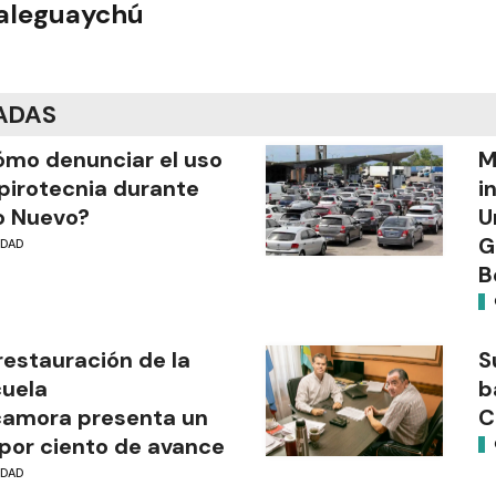
ualeguaychú
ADAS
mo denunciar el uso
M
pirotecnia durante
i
o Nuevo?
U
G
UDAD
B
restauración de la
S
uela
b
camora presenta un
C
por ciento de avance
UDAD