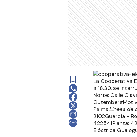
La Cooperativa E
a 18.30, se inter
Norte: Calle Clav
GutembergMotivo 
Palma.
Líneas de 
2102Guardia - Re
422541Planta: 42
Eléctrica Gualeg