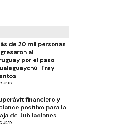
ás de 20 mil personas
ngresaron al
ruguay por el paso
ualeguaychú-Fray
entos
CIUDAD
uperávit financiero y
alance positivo para la
aja de Jubilaciones
CIUDAD