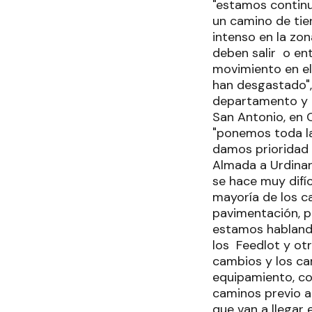
"estamos continu
un camino de tier
intenso en la zo
deben salir o en
movimiento en el
han desgastado", 
departamento y tr
San Antonio, en C
"ponemos toda la 
damos prioridad p
Almada a Urdinarr
se hace muy difíc
mayoría de los ca
pavimentación, p
estamos hablando
los Feedlot y ot
cambios y los ca
equipamiento, co
caminos previo a 
que van a llegar