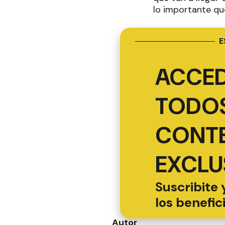
lo importante qu
E
ACCED
TODOS
CONT
EXCLU
Suscribite 
los benefic
Autor