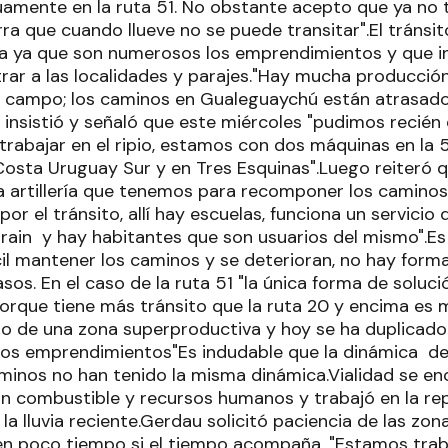
amente en la ruta 51. No obstante acepto que ya no t
ra que cuando llueve no se puede transitar".El tránsi
na ya que son numerosos los emprendimientos y que 
trar a las localidades y parajes."Hay mucha producció
 campo; los caminos en Gualeguaychú están atrasado
insistió y señaló que este miércoles "pudimos recién e
abajar en el ripio, estamos con dos máquinas en la 51
osta Uruguay Sur y en Tres Esquinas".Luego reiteró qu
artillería que tenemos para recomponer los caminos ru
or el tránsito, allí hay escuelas, funciona un servici
ain y hay habitantes que son usuarios del mismo".Es c
il mantener los caminos y se deterioran, no hay forma 
sos. En el caso de la ruta 51 "la única forma de soluci
orque tiene más tránsito que la ruta 20 y encima es
 de una zona superproductiva y hoy se ha duplicado l
ros emprendimientos"Es indudable que la dinámica de
minos no han tenido la misma dinámica.Vialidad se e
n combustible y recursos humanos y trabajó en la rep
la lluvia reciente.Gerdau solicitó paciencia de las zon
 en poco tiempo si el tiempo acompaña. "Estamos trab