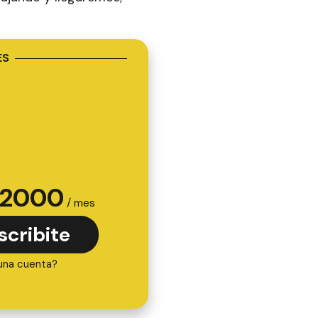
ES
2000
/ mes
scribite
una cuenta?