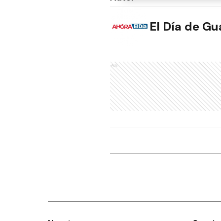
El Día de G
Ads