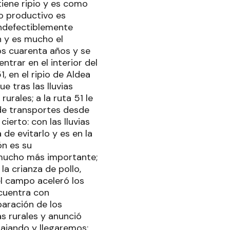
iene ripio y es como
to productivo es
indefectiblemente
n y es mucho el
s cuarenta años y se
ntrar en el interior del
, en el ripio de Aldea
e tras las lluvias
rales; a la ruta 51 le
o de transportes desde
ierto: con las lluvias
de evitarlo y es en la
ón es su
 mucho más importante;
a crianza de pollo,
l campo aceleró los
ncuentra con
aración de los
as rurales y anunció
ajando y llegaremos;