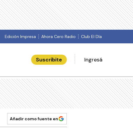
Edición Impresa
Ahora Cero Radio
Club El Día
Suscribite
Ingresá
Añadir como fuente en