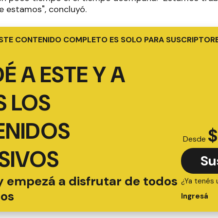
e estamos", concluyó.
STE CONTENIDO COMPLETO ES SOLO PARA SUSCRIPTOR
É A ESTE Y A
 LOS
ENIDOS
$
Desde
SIVOS
Su
y empezá a disfrutar de todos
¿Ya tenés 
ios
Ingresá