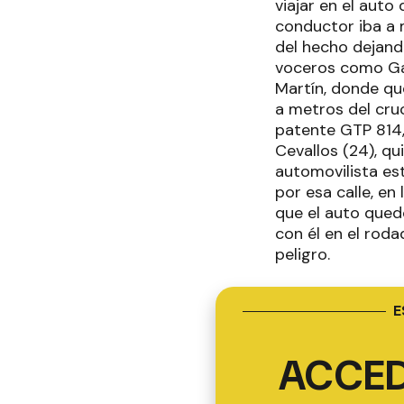
viajar en el auto
conductor iba a m
del hecho dejando
voceros como Gab
Martín, donde que
a metros del cru
patente GTP 814, 
Cevallos (24), qu
automovilista es
por esa calle, en
que el auto qued
con él en el rod
peligro.
E
ACCED