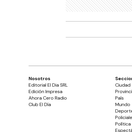
Que
fem
sui
POL
Una
suf
en 
POL
Ads