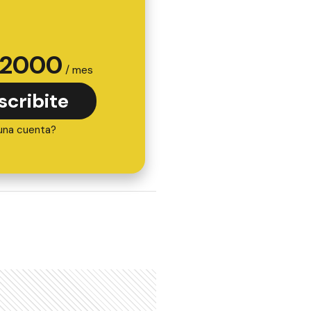
2000
/ mes
scribite
una cuenta?