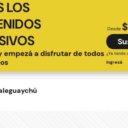
 LOS
ENIDOS
$
Desde
SIVOS
Su
y empezá a disfrutar de todos
¿Ya tenés 
ios
Ingresá
ualeguaychú
ADAS