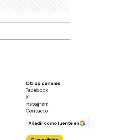
egenerado siguió a dos
óvenes y les mostró sus
enitales
POLICIALES
os mujeres fueron
etenidas cuando
rasladaban casi medio
ilo de marihuana
POLICIALES