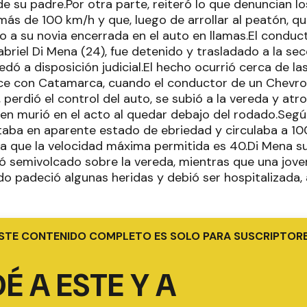
 de su padre.Por otra parte, reiteró lo que denuncian lo
ás de 100 km/h y que, luego de arrollar al peatón, qu
 a su novia encerrada en el auto en llamas.El conducto
riel Di Mena (24), fue detenido y trasladado a la se
dó a disposición judicial.El hecho ocurrió cerca de la
ce con Catamarca, cuando el conductor de un Chevrol
perdió el control del auto, se subió a la vereda y atr
ien murió en el acto al quedar debajo del rodado.Según
taba en aparente estado de ebriedad y circulaba a 10
 la que la velocidad máxima permitida es 40.Di Mena s
ó semivolcado sobre la vereda, mientras que una jove
ado padeció algunas heridas y debió ser hospitalizada,
STE CONTENIDO COMPLETO ES SOLO PARA SUSCRIPTOR
É A ESTE Y A