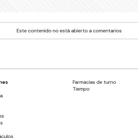
 loco, Un nuevo
D
icidio: asesinó y se
j
cidó
g
ICIALES
 pareja y tres niños
D
rieron un accidente
d
Ruta 12
t
k
ICIALES