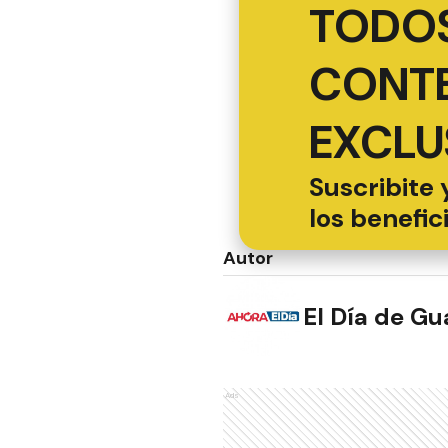
TODOS
CONT
EXCLU
Suscribite 
los benefic
Autor
El Día de G
NOTAS RELACION