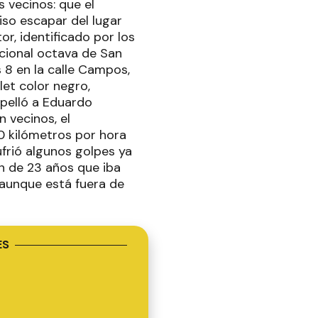
s vecinos: que el
iso escapar del lugar
r, identificado por los
ccional octava de San
s 8 en la calle Campos,
et color negro,
opelló a Eduardo
 vecinos, el
0 kilómetros por hora
ufrió algunos golpes ya
n de 23 años que iba
 aunque está fuera de
ES