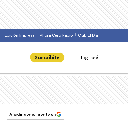
Edición Impresa
Ahora Cero Radio
Club El Día
Suscribite
Ingresá
Añadir como fuente en