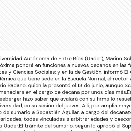
Universidad Autónoma de Entre Ríos (Uader), Marino S
óxima pondrá en funciones a nuevos decanos en las f
s y Ciencias Sociales; y en la de Gestión, informó El 
démica que tiene sede en la Escuela Normal, el rector 
io Badano, quien la presentó el 13 de junio, aunque S
rmaneciera en el cargo de decana por unos días más.En
eeberger hizo saber que avalará con su firma lo resue
iversidad, en su sesión del jueves. Allí, por amplia may
 de sumario a Sebastián Aguilar, a cargo del decanato
laridades, todas vinculadas a arbitrariedades y desco
 Uader.El trámite del sumario, según lo aprobó el Supe