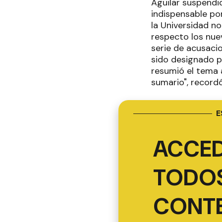
Aguilar suspendid
indispensable po
la Universidad n
respecto los nu
serie de acusacio
sido designado po
resumió el tema 
sumario", recordó
E
ACCED
TODOS
CONT