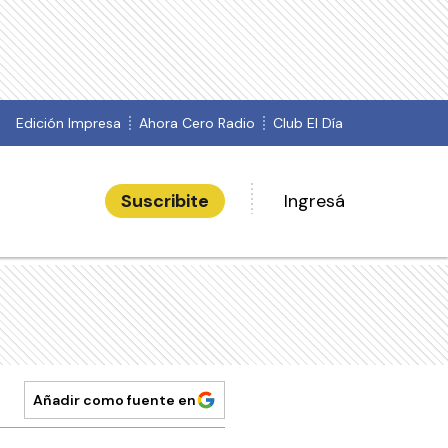
Edición Impresa
Ahora Cero Radio
Club El Día
Suscribite
Ingresá
Añadir como fuente en