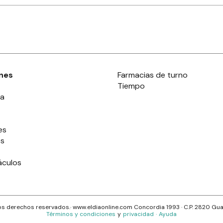
nes
Farmacias de turno
Tiempo
ia
es
es
áculos
s derechos reservados.· www.
eldiaonline.com
Concordia 1993
· C.P.
2820
Gua
Términos y condiciones
y
privacidad
·
Ayuda