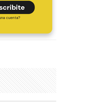
scribite
una cuenta?