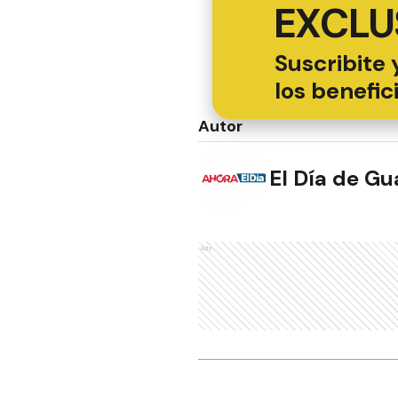
EXCLU
Suscribite 
los benefic
Autor
El Día de G
Ads