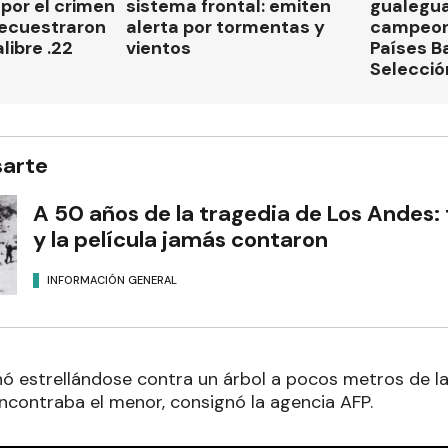
por el crimen
sistema frontal: emiten
gualegu
secuestraron
alerta por tormentas y
campeon
libre .22
vientos
Países B
Selecció
sarte
A 50 años de la tragedia de Los Andes: t
y la película jamás contaron
INFORMACIÓN GENERAL
nó estrellándose contra un árbol a pocos metros de la 
ncontraba el menor, consignó la agencia AFP.