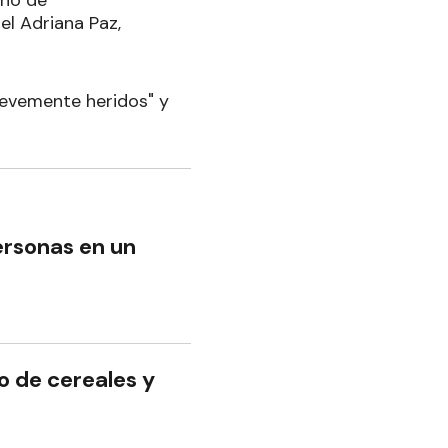
iño de
el Adriana Paz,
 levemente heridos" y
ersonas en un
o de cereales y