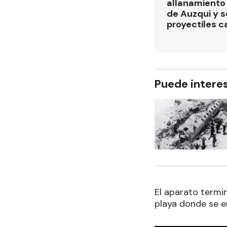
allanamiento 
de Auzqui y 
proyectiles ca
Puede intere
El aparato termi
playa donde se e