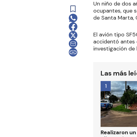
Un niño de dos a
ocupantes, que se
de Santa Marta, 
El avión tipo SF
accidentó antes d
investigación de 
Las más le
1
Realizaron u