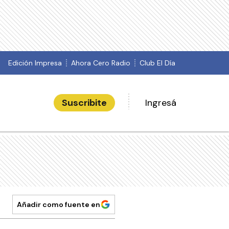
Edición Impresa
Ahora Cero Radio
Club El Día
Suscribite
Ingresá
Añadir como fuente en