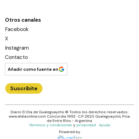
Otros canales
Facebook
X
Instagram
Contacto
Añadir como fuente en
Suscribite
Diario El Día de Gualeguaychú
© Todos los derechos reservados.·
www.
eldiaonline.com
Concordia 1993
· C.P.
2820
Gualeguaychú
, Pcia.
de
Entre Ríos
- Argentina
Términos y condiciones
y
privacidad
·
Ayuda
Powered by