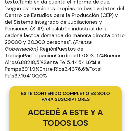
texto.También da cuenta el informe de que,
"según estimaciones propias en base a datos del
Centro de Estudios para la Producción (CEP) y
del Sistema Integrado de Jubilaciones y
Pensiones (SIJP), el eslabón industrial de la
cadena láctea demanda de manera directa entre
29.000 y 30.000 personas".
(Prensa
Gobernación)
RegiónPuestos de
TrabajoParticipaciónCórdoba11.70031,5%Buenos
Aires6.88218,5%Santa Fe15.44541,6%La
Pampa6911,9%Entre Ríos2.4376,6%Total
País37.154100,0%
ESTE CONTENIDO COMPLETO ES SOLO
PARA SUSCRIPTORES
ACCEDÉ A ESTE Y A
TODOS LOS