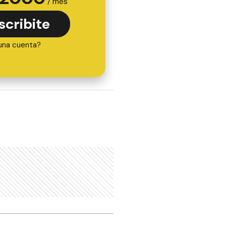
/ mes
scribite
una cuenta?