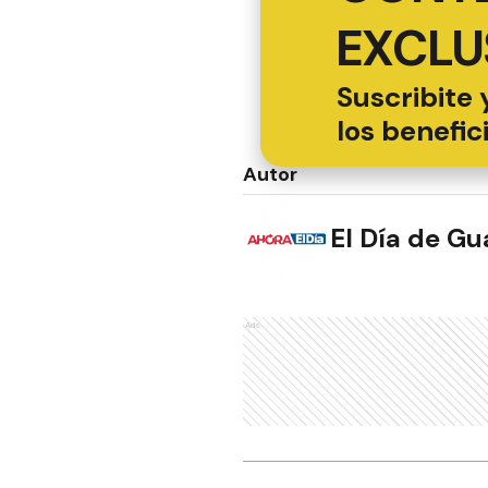
EXCLU
Suscribite 
los benefic
Autor
El Día de G
Ads