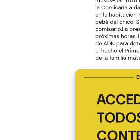
meses- es fruto d
la Comisaría a d
en la habitación,
bebé del chico. S
comisario.La pre
próximas horas, 
de ADN para deter
el hecho el Prim
de la familia mat
E
ACCED
TODOS
CONT