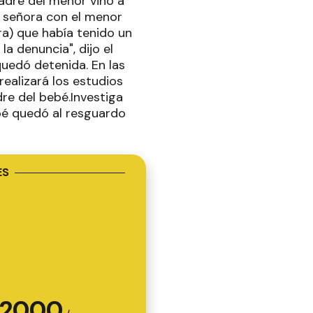
madre del menor vino a
a señora con el menor
ra) que había tenido un
la denuncia", dijo el
quedó detenida. En las
ealizará los estudios
dre del bebé.Investiga
ebé quedó al resguardo
ES
2000