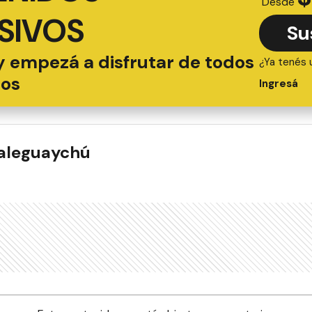
Desde
SIVOS
Su
y empezá a disfrutar de todos
¿Ya tenés 
ios
Ingresá
ualeguaychú