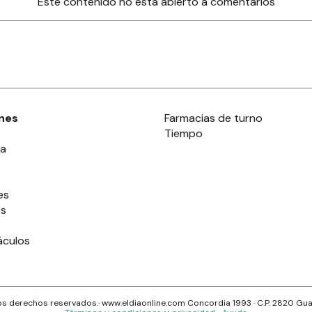
Este contenido no está abierto a comentarios
nes
Farmacias de turno
Tiempo
ia
es
es
áculos
s derechos reservados.· www.
eldiaonline.com
Concordia 1993
· C.P.
2820
Gua