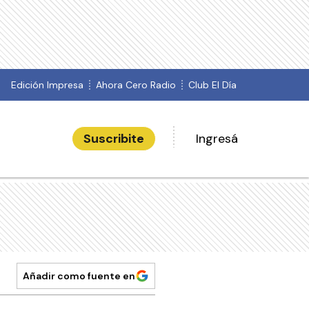
Edición Impresa
Ahora Cero Radio
Club El Día
Suscribite
Ingresá
Añadir como fuente en