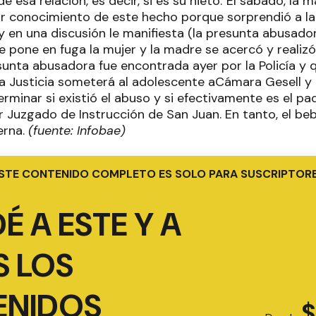
e esa relación, es decir, si es su nieto."El sábado, la 
ar conocimiento de este hecho porque sorprendió a l
 y en una discusión le manifiesta (la presunta abusado
e pone en fuga la mujer y la madre se acercó y realizó 
sunta abusadora fue encontrada ayer por la Policía y 
la Justicia someterá al adolescente aCámara Gesell y r
minar si existió el abuso y si efectivamente es el pa
er Juzgado de Instrucción de San Juan. En tanto, el b
erna.
(fuente: Infobae)
STE CONTENIDO COMPLETO ES SOLO PARA SUSCRIPTOR
É A ESTE Y A
 LOS
ENIDOS
$