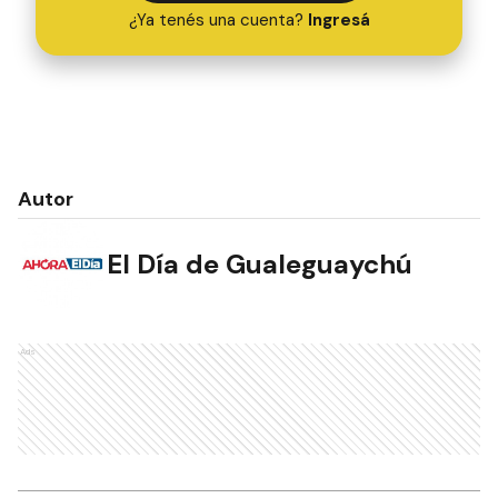
¿Ya tenés una cuenta?
Ingresá
Autor
El Día de Gualeguaychú
Ads