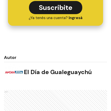
Suscribite
¿Ya tenés una cuenta?
Ingresá
Autor
El Día de Gualeguaychú
Ads