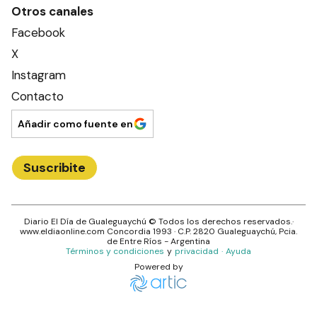
Otros canales
Facebook
X
Instagram
Contacto
Añadir como fuente en
Suscribite
Diario El Día de Gualeguaychú
© Todos los derechos reservados.·
www.
eldiaonline.com
Concordia 1993
· C.P.
2820
Gualeguaychú
, Pcia.
de
Entre Ríos
- Argentina
Términos y condiciones
y
privacidad
·
Ayuda
Powered by