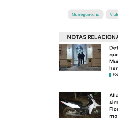
Gualeguaychú
Viol
NOTAS RELACION
Det
que
Mun
her
POL
All
sim
Fio
mot