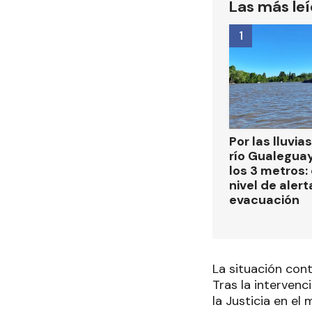
Las más le
1
Por las lluvias
río Gualegua
los 3 metros: 
nivel de alert
evacuación
La situación cont
Tras la intervenc
la Justicia en el