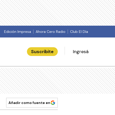
Edición Impresa
Ahora Cero Radio
Club El Día
Suscribite
Ingresá
Añadir como fuente en