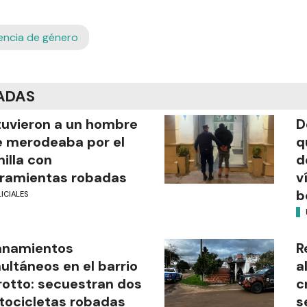
encia de género
ADAS
uvieron a un hombre
D
 merodeaba por el
q
illa con
d
ramientas robadas
v
b
ICIALES
anamientos
R
ultáneos en el barrio
a
rotto: secuestran dos
c
ocicletas robadas
s