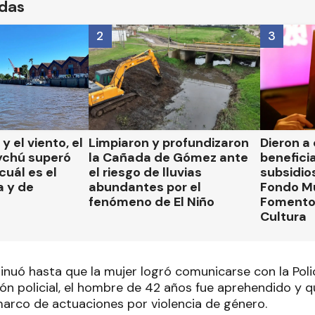
ídas
2
3
 y el viento, el
Limpiaron y profundizaron
Dieron a
ychú superó
la Cañada de Gómez ante
beneficia
cuál es el
el riesgo de lluvias
subsidio
a y de
abundantes por el
Fondo Mu
fenómeno de El Niño
Fomento 
Cultura
inuó hasta que la mujer logró comunicarse con la Poli
ión policial, el hombre de 42 años fue aprehendido y 
 marco de actuaciones por violencia de género.