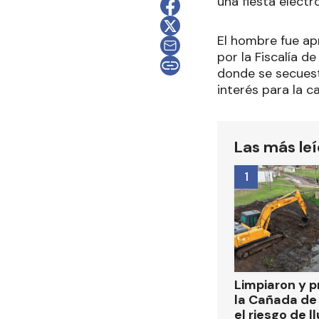
una fiesta electr
El hombre fue ap
por la Fiscalía d
donde se secuest
interés para la c
Las más le
1
Limpiaron y p
la Cañada de
el riesgo de l