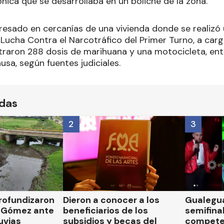
ónica que se desarrollaba en un boliche de la zona.
resado en cercanías de una vivienda donde se realizó
e Lucha Contra el Narcotráfico del Primer Turno, a car
raron 288 dosis de marihuana y una motocicleta, en
ausa, según fuentes judiciales.
ídas
2
3
rofundizaron
Dieron a conocer a los
Gualegua
 Gómez ante
beneficiarios de los
semifinal
luvias
subsidios y becas del
compete