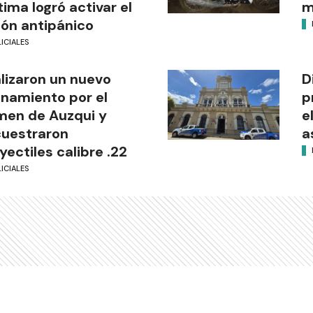
tima logró activar el
m
ón antipánico
ICIALES
lizaron un nuevo
D
anamiento por el
p
men de Auzqui y
e
uestraron
a
yectiles calibre .22
ICIALES