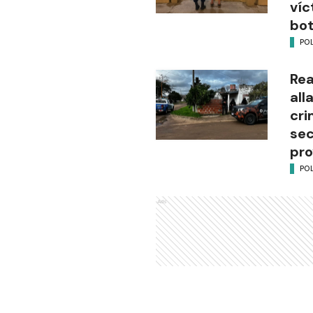
víc
bot
POL
Rea
all
cri
sec
pro
POL
Ads