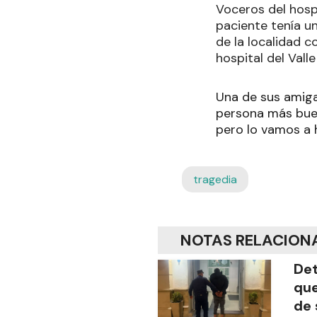
Voceros del hospi
paciente tenía u
de la localidad 
hospital del Valle
Una de sus amigas
persona más buena
pero lo vamos a h
tragedia
NOTAS RELACION
Det
que
de 