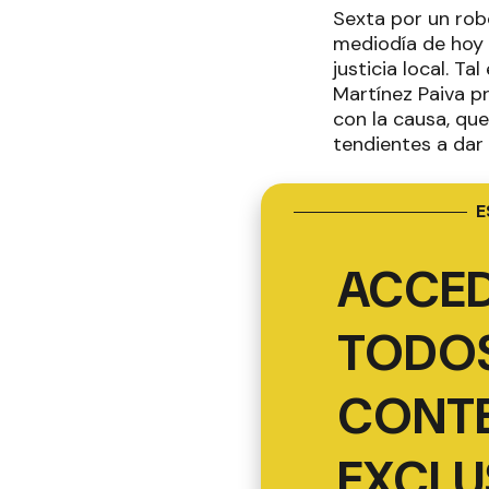
Sexta por un rob
mediodía de hoy s
justicia local. T
Martínez Paiva p
con la causa, qu
tendientes a dar 
E
ACCED
TODOS
CONT
EXCLU