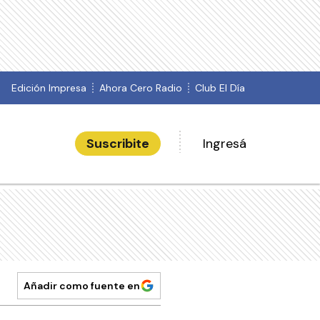
Edición Impresa
Ahora Cero Radio
Club El Día
Suscribite
Ingresá
Añadir como fuente en