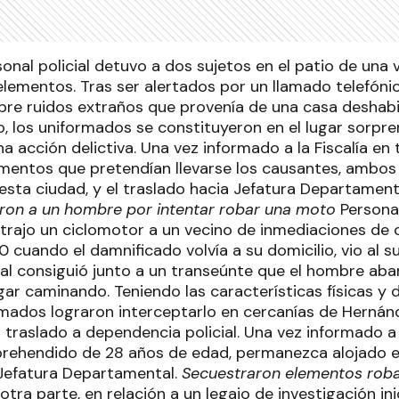
sonal policial detuvo a dos sujetos en el patio de una
elementos. Tras ser alertados por un llamado telefónic
re ruidos extraños que provenía de una casa deshabit
o, los uniformados se constituyeron en el lugar sorpre
na acción delictiva. Una vez informado a la Fiscalía en 
mentos que pretendían llevarse los causantes, ambos
 esta ciudad, y el traslado hacia Jefatura Departame
ron a un hombre por intentar robar una moto
Personal
strajo un ciclomotor a un vecino de inmediaciones de 
0 cuando el damnificado volvía a su domicilio, vio al s
ual consiguió junto a un transeúnte que el hombre ab
gar caminando. Teniendo las características físicas y 
rmados lograron interceptarlo en cercanías de Hernánd
traslado a dependencia policial. Una vez informado a l
prehendido de 28 años de edad, permanezca alojado e
e Jefatura Departamental.
Secuestraron elementos rob
otra parte, en relación a un legajo de investigación i