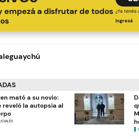
y empezá a disfrutar de todos
¿Ya tenés 
ios
Ingresá
ualeguaychú
ADAS
en mató a su novio:
D
 reveló la autopsia al
q
erpo
M
h
ICIALES