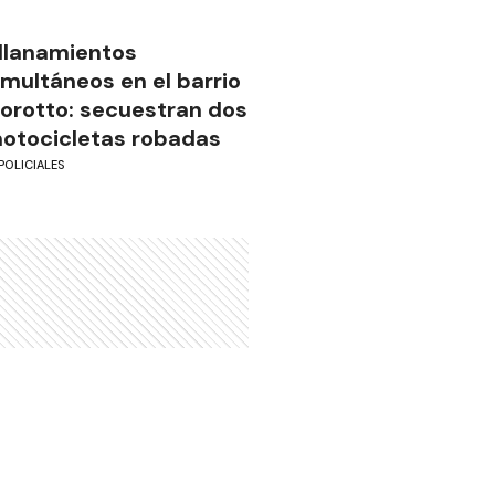
llanamientos
imultáneos en el barrio
iorotto: secuestran dos
otocicletas robadas
POLICIALES