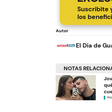
Suscribite 
los benefic
Autor
El Día de G
NOTAS RELACION
Jov
qué
cu
POL