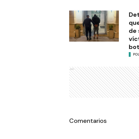
Det
que
de 
víc
bot
POL
Ads
Comentarios