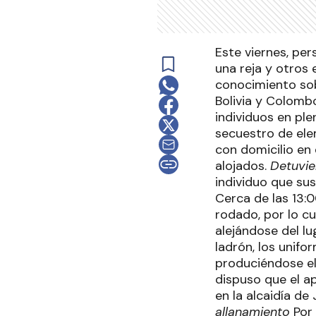
Este viernes, per
una reja y otros 
conocimiento sob
Bolivia y Colomb
individuos en ple
secuestro de ele
con domicilio en
alojados.
Detuvie
individuo que su
Cerca de las 13:0
rodado, por lo c
alejándose del lu
ladrón, los unifo
produciéndose el 
dispuso que el a
en la alcaidía d
allanamiento
Por 