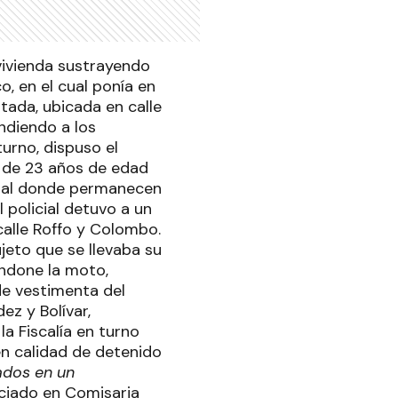
 vivienda sustrayendo
o, en el cual ponía en
ada, ubicada en calle
ndiendo a los
turno, dispuso el
 de 23 años de edad
ntal donde permanecen
 policial detuvo a un
calle Roffo y Colombo.
ujeto que se llevaba su
andone la moto,
de vestimenta del
ez y Bolívar,
a Fiscalía en turno
n calidad de detenido
ados en un
niciado en Comisaria