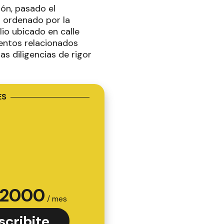
ón, pasado el
o ordenado por la
lio ubicado en calle
entos relacionados
s diligencias de rigor
ES
2000
/ mes
scribite