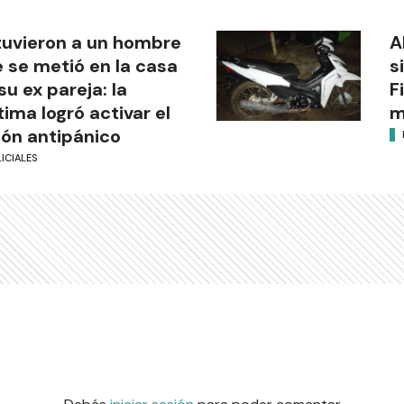
uvieron a un hombre
A
 se metió en la casa
s
su ex pareja: la
F
tima logró activar el
m
ón antipánico
ICIALES