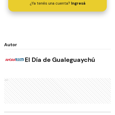
¿Ya tenés una cuenta?
Ingresá
Autor
El Día de Gualeguaychú
Ads