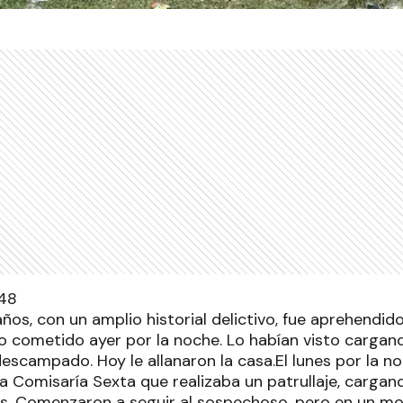
ños, con un amplio historial delictivo, fue aprehendid
bo cometido ayer por la noche. Lo habían visto cargand
escampado. Hoy le allanaron la casa.El lunes por la no
 la Comisaría Sexta que realizaba un patrullaje, carga
los. Comenzaron a seguir al sospechoso, pero en un 