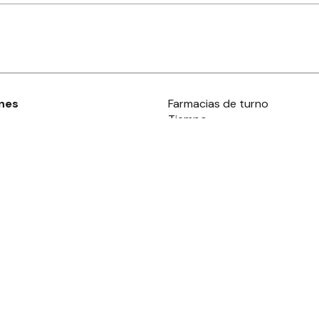
nes
Farmacias de turno
Tiempo
ia
es
es
áculos
s derechos reservados.· www.
eldiaonline.com
Concordia 1993
· C.P.
2820
Gua
Términos y condiciones
y
privacidad
·
Ayuda
Powered by