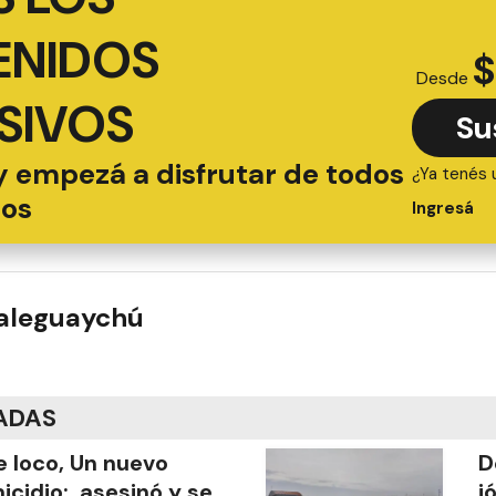
ENIDOS
$
Desde
SIVOS
Su
y empezá a disfrutar de todos
¿Ya tenés 
ios
Ingresá
ualeguaychú
ADAS
 loco, Un nuevo
D
icidio: asesinó y se
j