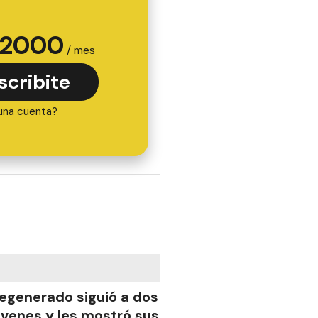
2000
/ mes
scribite
una cuenta?
egenerado siguió a dos
óvenes y les mostró sus