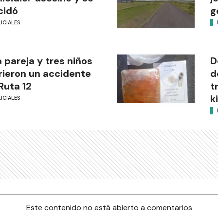
cidó
g
ICIALES
 pareja y tres niños
D
rieron un accidente
d
Ruta 12
t
k
ICIALES
Este contenido no está abierto a comentarios