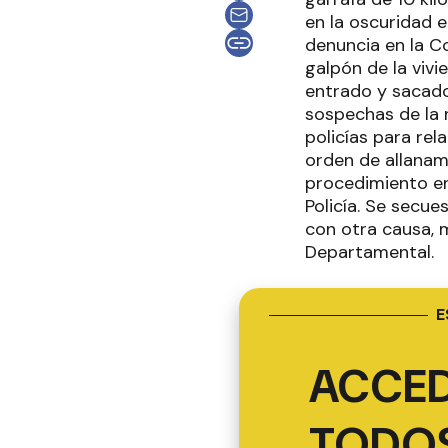
en la oscuridad 
denuncia en la Co
galpón de la vivi
entrado y sacado 
sospechas de la n
policías para rel
orden de allanami
procedimiento en 
Policía. Se secu
con otra causa, 
Departamental.
E
ACCED
TODOS