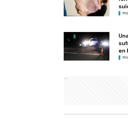
sui
POL
Una
suf
en 
POL
Ads