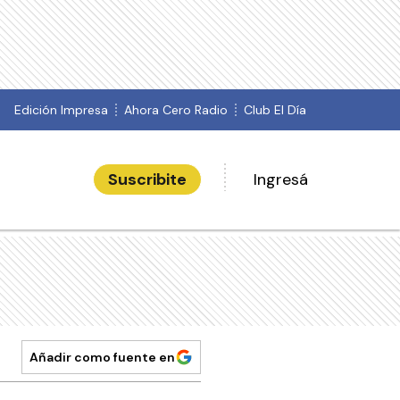
Edición Impresa
Ahora Cero Radio
Club El Día
Suscribite
Ingresá
Añadir como fuente en