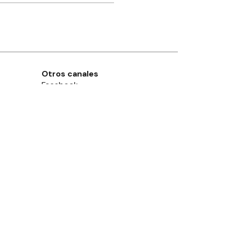
Otros canales
Facebook
X
Instagram
Contacto
Añadir como fuente en
Suscribite
leguaychú
, Pcia. de
Entre Ríos
- Argentina