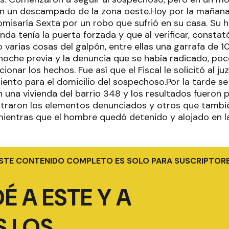
en un descampado de la zona oeste.Hoy por la mañana,
misaría Sexta por un robo que sufrió en su casa. Su hi
enda tenía la puerta forzada y que al verificar, constat
varias cosas del galpón, entre ellas una garrafa de 1
oche previa y la denuncia que se había radicado, poco
acionar los hechos. Fue así que el Fiscal le solicitó al 
ento para el domicilio del sospechoso.Por la tarde se 
una vivienda del barrio 348 y los resultados fueron po
estraron los elementos denunciados y otros que tambi
mientras que el hombre quedó detenido y alojado en l
STE CONTENIDO COMPLETO ES SOLO PARA SUSCRIPTOR
É A ESTE Y A
 LOS