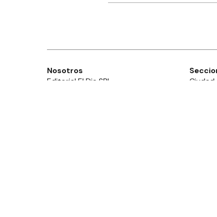
Nosotros
Seccio
Editorial El Dia SRL
Ciudad
Edición Impresa
Provinc
Ahora Cero Radio
País
Club El Día
Mundo
Deport
Policial
Política
Espect
Edictos
Diario El Día de Gualeguaychú
© Todos lo