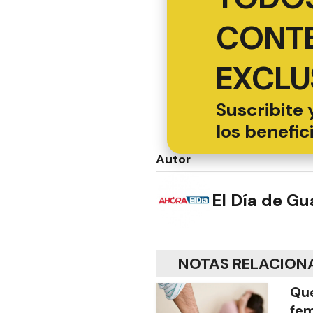
CONT
EXCLU
Suscribite 
los benefic
Autor
El Día de G
NOTAS RELACION
Que
fem