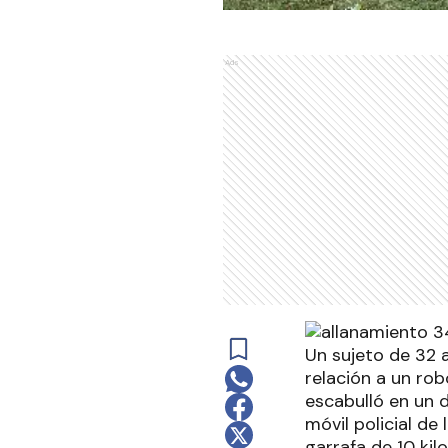
Ads
Un sujeto de 32 a
relación a un ro
escabulló en un d
móvil policial de
garrafa de 10 ki