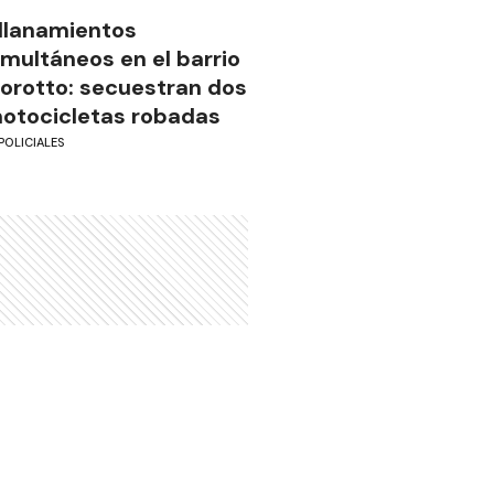
llanamientos
imultáneos en el barrio
iorotto: secuestran dos
otocicletas robadas
POLICIALES