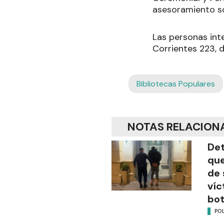
asesoramiento so
Las personas inte
Corrientes 223, 
Bibliotecas Populares
NOTAS RELACION
Det
que
de 
víc
bot
POL