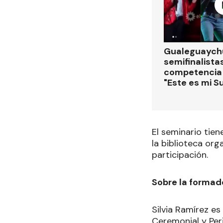
Gualeguaychú
semifinalistas
competencia
"Este es mi S
El seminario tie
la biblioteca org
participación.
Sobre la formad
Silvia Ramírez es
Ceremonial y Per