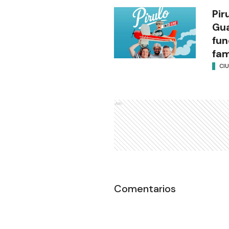
Pir
Gu
fun
fam
CI
Ads
Comentarios