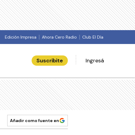
Edición Impresa
Ahora Cero Radio
Club El Día
Suscribite
Ingresá
Añadir como fuente en