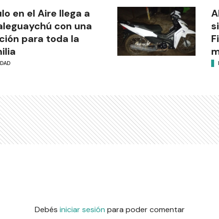
ulo en el Aire llega a
A
aleguaychú con una
s
ción para toda la
F
ilia
m
UDAD
Debés
iniciar sesión
para poder comentar