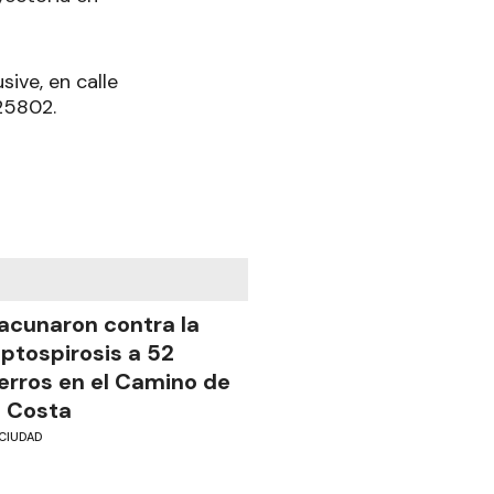
sive, en calle
25802.
acunaron contra la
eptospirosis a 52
erros en el Camino de
a Costa
CIUDAD