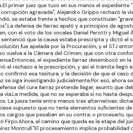
.El primer juez que tuvo en sus manos el expediente "
 corrupción agravada", Alejandro Grippo rechazó la vía
dió, se estaba frente a hechos que constituían "grave
.La defensa de Ilarraz apeló y a principios de agosto 
, con el voto de los vocales Daniel Perotti y Miguel Á
y sentenció que la causa estaba prescripta y dictó el
solución fue apelada por la Procuración, y el STJ enton
so vuelva a la Cámara del Crimen, que con otra confo
fensa.Entonces, el expediente Ilarraz desembocó en l
ó el rechazo a la prescripción, y así el trámite llegó a 
mo confirmó esa tesitura, y la decisión de que el caso 
az se siga investigando judicialmente.Por eso, ahora s
defensa del cura Ilarraz pretende llegar, asunto que deb
a vía.La medida, que no se esperaba si no hasta despué
s. La jueza tenía entre manos tres alternativas: dictar
hubiese supuesto que no tenía elementos suficientes de
los cargos que pesaban en su contra; o procesarlo, que
 Firpo.Ahora, el camino que queda es la etapa del juic
mírez Montrull."El procesamiento implica probabilidad d