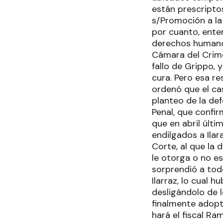
están prescriptos
s/Promoción a la
por cuanto, enten
derechos humanos"
Cámara del Crimen
fallo de Grippo, 
cura. Pero esa re
ordenó que el ca
planteo de la de
Penal, que confirm
que en abril últi
endilgados a Ilar
Corte, al que la 
le otorga o no es
sorprendió a todo
Ilarraz, lo cual 
desligándolo de 
finalmente adoptó
hará el fiscal Ra