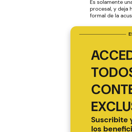
Es solamente una
procesal, y deja 
formal de la acusa
E
ACCED
TODOS
CONT
EXCLU
Suscribite 
los benefic