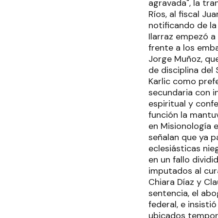
agravada", la tra
Ríos, al fiscal J
notificando de la
Ilarraz empezó a
frente a los emb
Jorge Muñoz, que
de disciplina del
Karlic como prefe
secundaria con i
espiritual y con
función la mantu
en Misionología e
señalan que ya p
eclesiásticas nie
en un fallo dividi
imputados al cur
Chiara Díaz y Cla
sentencia, el abo
federal, e insis
ubicados tempora