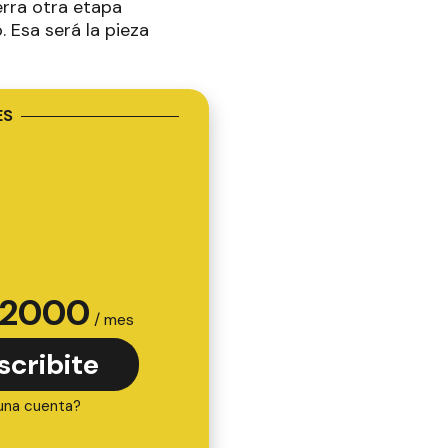
erra otra etapa
. Esa será la pieza
ES
2000
/ mes
scribite
una cuenta?