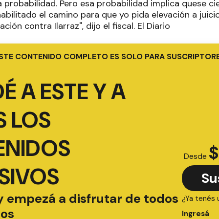
 probabilidad. Pero esa probabilidad implica quese ci
habilitado el camino para que yo pida elevación a juicio
ción contra Ilarraz", dijo el fiscal. El Diario
STE CONTENIDO COMPLETO ES SOLO PARA SUSCRIPTOR
É A ESTE Y A
 LOS
ENIDOS
$
Desde
SIVOS
Su
y empezá a disfrutar de todos
¿Ya tenés 
ios
Ingresá