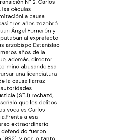
ransición N° 2, Carlos
, las cédulas
ramitaciónLa causa
casi tres años zozobró
Juan Ángel Fornerón y
imputaban al exprefecto
es arzobispo Estanislao
rimeros años de la
ue, además, director
e terminó abusando.Esa
rsar una licenciatura
e la causa Ilarraz
 autoridades
sticia (STJ) rechazó,
y señaló que los delitos
os vocales Carlos
ia.Frente a esa
urso extraordinario
i defendido fueron
1992", y por lo tanto,