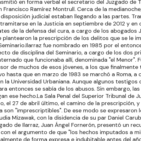
nsmitió en forma verbal el secretario del Juzgado de T
uan Francisco Ramírez Montrull. Cerca de la medianoche
 disposición judicial estaban llegando a las partes. T
 tramitarse en la Justicia en septiembre de 2012 y en 
ates de la defensa del cura, a cargo de los abogados 
 plantearon la prescripción de los delitos que se le 
 Seminario.Ilarraz fue nombrado en 1985 por el entonc
cto de disciplina del Seminario, a cargo de los dos p
nternado que funcionaba allí, denominada "el Menor". F
fesor de muchos de esos jóvenes, a los que finalment
vo hasta que en marzo de 1983 se marchó a Roma, a cu
n la Universidad Urbaniana. Aunque algunos testigos d
ara entonces se sabía de los abusos. Sin embargo, las
gan ese hecho.La Sala Penal del Superior Tribunal de Ju
do, el 27 de abril último, el camino de la prescripción, 
a son "imprescriptibles". De ese modo se expresaron l
udia Mizawak, con la disidencia de su par Daniel Carub
gado de Ilarraz, Juan Ángel Fornerón, presentó un rec
tió con el argumento de que "los hechos imputados a m
lmente de forma expresa e indubitable antes del año 