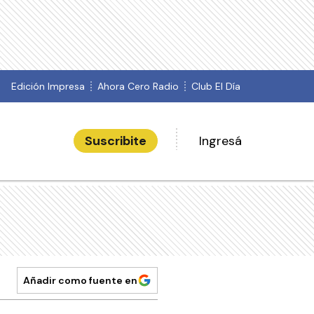
Edición Impresa
Ahora Cero Radio
Club El Día
Suscribite
Ingresá
Añadir como fuente en