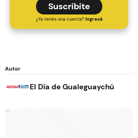
Suscribite
¿Ya tenés una cuenta?
Ingresá
Autor
El Día de Gualeguaychú
Ads