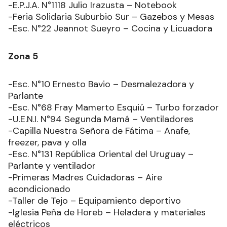
-E.P.J.A. N°1118 Julio Irazusta – Notebook
-Feria Solidaria Suburbio Sur – Gazebos y Mesas
-Esc. N°22 Jeannot Sueyro – Cocina y Licuadora
Zona 5
-Esc. N°10 Ernesto Bavio – Desmalezadora y
Parlante
-Esc. N°68 Fray Mamerto Esquiú – Turbo forzador
-U.E.N.I. N°94 Segunda Mamá – Ventiladores
-Capilla Nuestra Señora de Fátima – Anafe,
freezer, pava y olla
-Esc. N°131 República Oriental del Uruguay –
Parlante y ventilador
-Primeras Madres Cuidadoras – Aire
acondicionado
-Taller de Tejo – Equipamiento deportivo
-Iglesia Peña de Horeb – Heladera y materiales
eléctricos