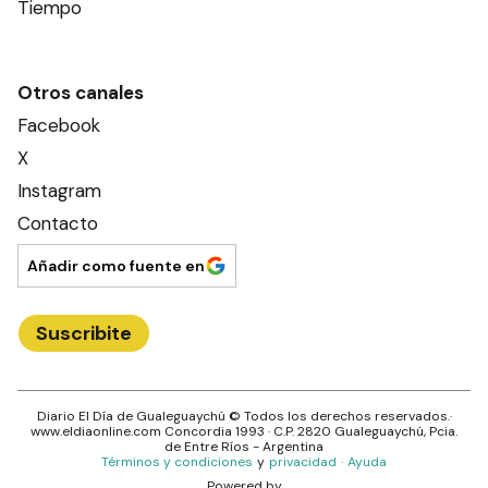
Tiempo
Otros canales
Facebook
X
Instagram
Contacto
Añadir como fuente en
Suscribite
Diario El Día de Gualeguaychú
© Todos los derechos reservados.·
www.
eldiaonline.com
Concordia 1993
· C.P.
2820
Gualeguaychú
, Pcia.
de
Entre Ríos
- Argentina
Términos y condiciones
y
privacidad
·
Ayuda
Powered by