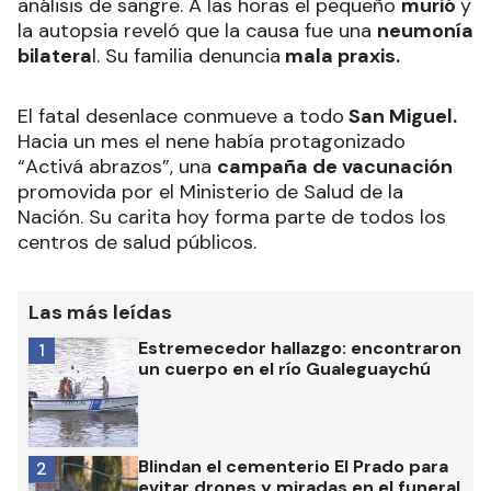
análisis de sangre. A las horas el pequeño
murió
y
la autopsia reveló que la causa fue una
neumonía
bilatera
l. Su familia denuncia
mala praxis.
El fatal desenlace conmueve a todo
San Miguel.
Hacia un mes el nene había protagonizado
“Activá abrazos”, una
campaña de vacunación
promovida por el Ministerio de Salud de la
Nación. Su carita hoy forma parte de todos los
centros de salud públicos.
Las más leídas
Estremecedor hallazgo: encontraron
1
un cuerpo en el río Gualeguaychú
Blindan el cementerio El Prado para
2
evitar drones y miradas en el funeral