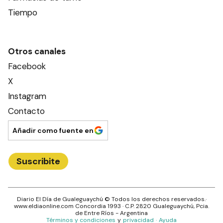
Tiempo
Otros canales
Facebook
X
Instagram
Contacto
Añadir como fuente en
Suscribite
Diario El Día de Gualeguaychú
© Todos los derechos reservados.·
www.
eldiaonline.com
Concordia 1993
· C.P.
2820
Gualeguaychú
, Pcia.
de
Entre Ríos
- Argentina
Términos y condiciones
y
privacidad
·
Ayuda