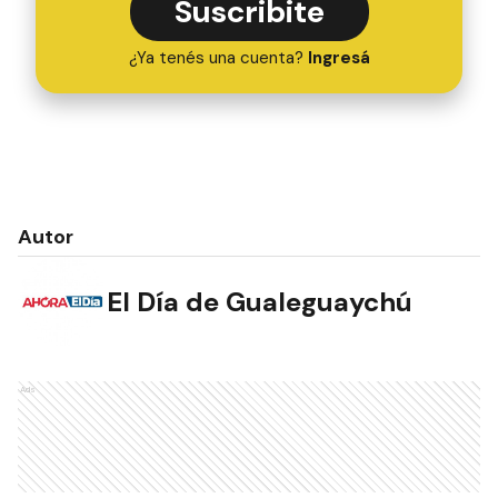
Suscribite
¿Ya tenés una cuenta?
Ingresá
Autor
El Día de Gualeguaychú
Ads