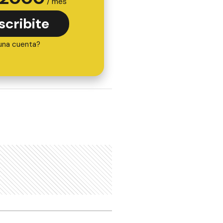
/ mes
scribite
una cuenta?