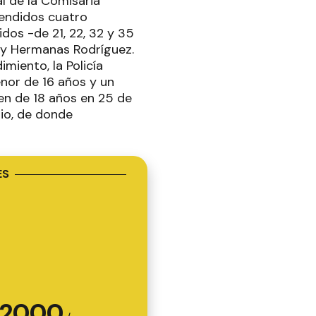
al de la Comisaria
hendidos cuatro
dos -de 21, 22, 32 y 35
l y Hermanas Rodríguez.
miento, la Policía
enor de 16 años y un
ven de 18 años en 25 de
rio, de donde
ES
2000