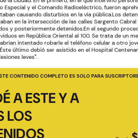
 de la ciudad. En el primero, en el que intervino person
o Especial y el Comando Radioeléctrico, fueron apre
taban causando disturbios en la vía pública.Los deteni
aban en la intersección de las calles Sargento Cabra
ados y posteriormente detenidos.En el segundo procedi
viduos en República Oriental al 100. Se trata de un m
abrían intentado robarle el teléfono celular a otro jo
Éste último debió ser asistido en el Hospital Centena
lesiones leves".
STE CONTENIDO COMPLETO ES SOLO PARA SUSCRIPTOR
É A ESTE Y A
 LOS
ENIDOS
$