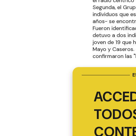
el radio céntrico
Segunda, el Grup
individuos que es
años- se encontr
Fueron identific
detuvo a dos indi
joven de 19 que h
Mayo y Caseros. 
confirmaron las "
E
ACCED
TODOS
CONT