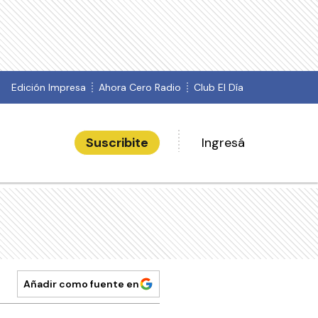
Edición Impresa
Ahora Cero Radio
Club El Día
Suscribite
Ingresá
Añadir como fuente en