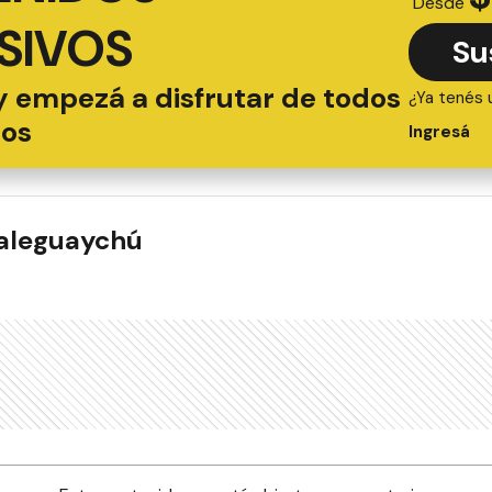
Desde
SIVOS
Su
y empezá a disfrutar de todos
¿Ya tenés 
ios
Ingresá
ualeguaychú