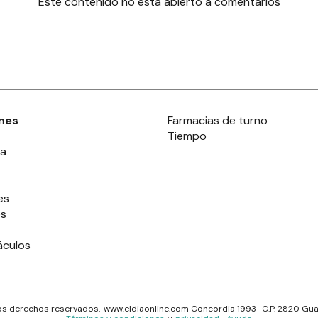
Este contenido no está abierto a comentarios
nes
Farmacias de turno
Tiempo
ia
es
es
áculos
s derechos reservados.· www.
eldiaonline.com
Concordia 1993
· C.P.
2820
Gua