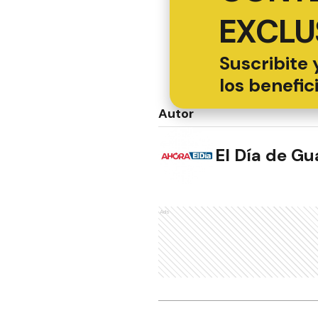
EXCLU
Suscribite 
los benefic
Autor
El Día de G
Ads