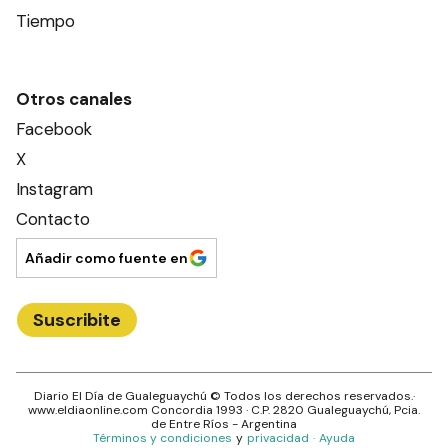
Tiempo
Otros canales
Facebook
X
Instagram
Contacto
Añadir como fuente en
Suscribite
Diario El Día de Gualeguaychú
© Todos los derechos reservados.·
www.
eldiaonline.com
Concordia 1993
· C.P.
2820
Gualeguaychú
, Pcia.
de
Entre Ríos
- Argentina
Términos y condiciones
y
privacidad
·
Ayuda