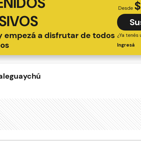
ENIDOS
$
Desde
SIVOS
Su
y empezá a disfrutar de todos
¿Ya tenés 
ios
Ingresá
ualeguaychú