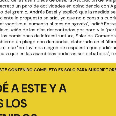
ato de las asambleas de base, la Asociación del Mag
ecretó un paro de actividades en coincidencia con Ag
o del gremio, Andrés Besel y explicó que la medida será
ciente la propuesta salarial, ya que no alcanza a cubrir
retroactivo el aumento al mes de agosto", indicó.Entr
devolución de los días descontados por paro y la "par
 las comisiones de Infraestructura, Salarios, Comedo
bierno un pliego con demandas, elaborado en el últi
 el que "no tuvimos ningún de respuesta que pudiér
ara que en las asambleas pudieran ser debatidos", r
STE CONTENIDO COMPLETO ES SOLO PARA SUSCRIPTOR
É A ESTE Y A
 LOS