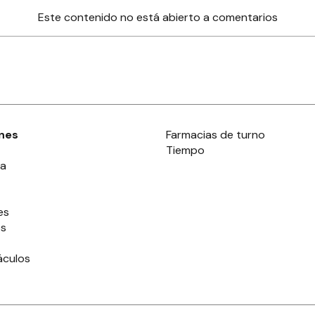
Este contenido no está abierto a comentarios
nes
Farmacias de turno
Tiempo
ia
es
es
áculos