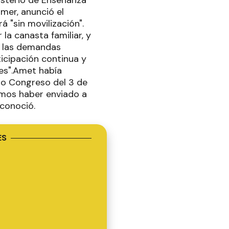
isterio de Enseñanza
mer, anunció el
 "sin movilización".
 la canasta familiar, y
e las demandas
ticipación continua y
res".Amet había
mo Congreso del 3 de
amos haber enviado a
econoció.
ES