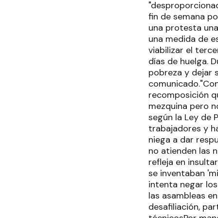
"desproporcionada
fin de semana pos
una protesta una
una medida de es
viabilizar el ter
días de huelga. 
pobreza y dejar 
comunicado."Con l
recomposición qu
mezquina pero no
según la Ley de 
trabajadores y h
niega a dar resp
no atienden las 
refleja en insult
se inventaban 'm
intenta negar lo
las asambleas en 
desafiliación, pa