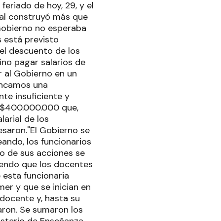
feriado de hoy, 29, y el
ical construyó más que
 Gobierno no esperaba
 está previsto
ó el descuento de los
ino pagar salarios de
r al Gobierno en un
rancamos una
te insuficiente y
e $400.000.000 que,
arial de los
esaron."El Gobierno se
ando, los funcionarios
mo de sus acciones se
ciendo que los docentes
 esta funcionaria
er y que se inician en
 docente y, hasta su
zaron. Se sumaron los