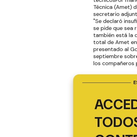
técnicosPor mand
Técnica (Amet) d
secretario adjunt
"Se declaró insufi
se pide que sea 
también está la 
total de Amet en
presentado al Go
septiembre sobre
los compañeros p
E
ACCED
TODOS