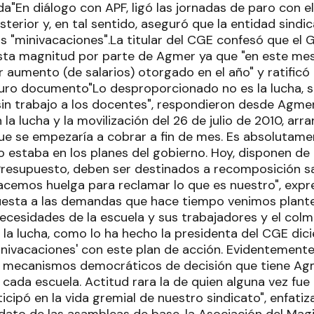
"En diálogo con APF, ligó las jornadas de paro con el 
terior y, en tal sentido, aseguró que la entidad sind
s "minivacaciones".La titular del CGE confesó que el
ta magnitud por parte de Agmer ya que "en este mes
cer aumento (de salarios) otorgado en el año" y ratific
Duro documento"Lo desproporcionado no es la lucha, s
sin trabajo a los docentes", respondieron desde Agme
a lucha y la movilización del 26 de julio de 2010, ar
e se empezaría a cobrar a fin de mes. Es absolutamen
 estaba en los planes del gobierno. Hoy, disponen d
Presupuesto, deben ser destinados a recomposición sal
acemos huelga para reclamar lo que es nuestro", expr
uesta a las demandas que hace tiempo venimos plante
necesidades de la escuela y sus trabajadores y el col
ar la lucha, como lo ha hecho la presidenta del CGE di
inivacaciones' con este plan de acción. Evidentemente
s mecanismos democráticos de decisión que tiene Agm
cada escuela. Actitud rara la de quien alguna vez fue
rticipó en la vida gremial de nuestro sindicato", enfati