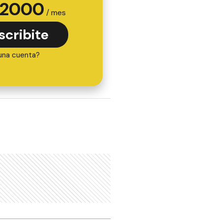
2000
/ mes
scribite
una cuenta?