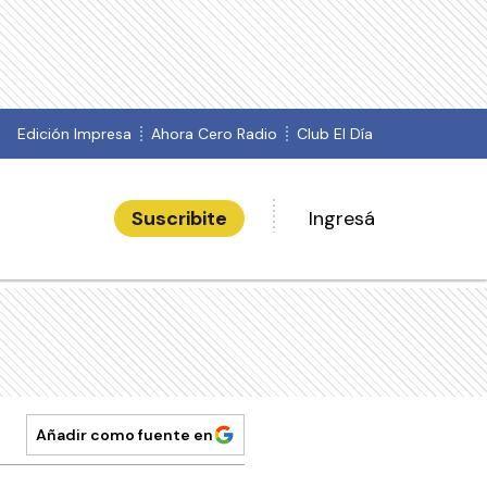
Edición Impresa
Ahora Cero Radio
Club El Día
Suscribite
Ingresá
Añadir como fuente en