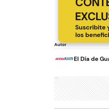
CONT
EXCLU
Suscribite 
los benefic
Autor
El Día de G
Ads