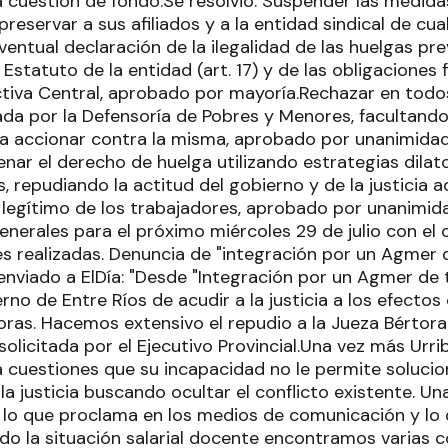
a cuestión de fondo.Se resolvió: Suspender las medida
preservar a sus afiliados y a la entidad sindical de cua
ventual declaración de la ilegalidad de las huelgas pre
 Estatuto de la entidad (art. 17) y de las obligaciones 
ctiva Central, aprobado por mayoría.Rechazar en todos
a por la Defensoría de Pobres y Menores, facultando 
ra accionar contra la misma, aprobado por unanimidad
nar el derecho de huelga utilizando estrategias dilato
s, repudiando la actitud del gobierno y de la justicia 
o legítimo de los trabajadores, aprobado por unanimid
nerales para el próximo miércoles 29 de julio con el 
es realizadas. Denuncia de "integración por un Agmer 
nviado a ElDía: "Desde "Integración por un Agmer de
rno de Entre Ríos de acudir a la justicia a los efectos 
ras. Hacemos extensivo el repudio a la Jueza Bértora 
olicitada por el Ejecutivo Provincial.Una vez más Urri
 a cuestiones que su incapacidad no le permite soluci
a justicia buscando ocultar el conflicto existente. U
 lo que proclama en los medios de comunicación y lo 
ndo la situación salarial docente encontramos varias 