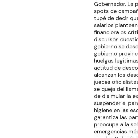
Gobernador. La p
spots de campaña
tupé de decir que
salarios plantean
financiera es crí
discursos cuestio
gobierno se desc
gobierno provinc
huelgas legitima
actitud de descon
alcanzan los desc
jueces oficialist
se queja del llam
de disimular la e
suspender el par
higiene en las e
garantiza las par
preocupa a la señ
emergencias méd