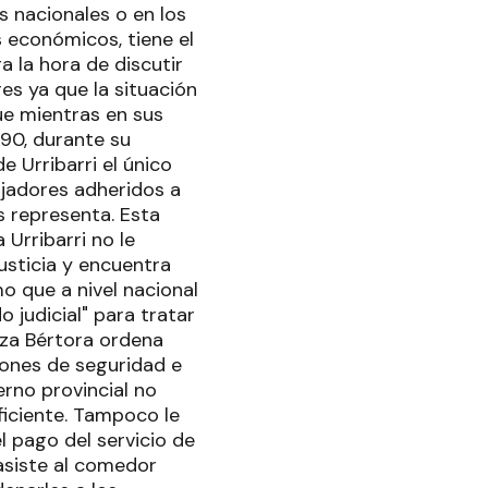
s nacionales o en los
 económicos, tiene el
a la hora de discutir
es ya que la situación
que mientras en sus
´90, durante su
 Urribarri el único
ajadores adheridos a
s representa. Esta
 Urribarri no le
usticia y encuentra
mo que a nivel nacional
o judicial" para tratar
ueza Bértora ordena
iones de seguridad e
erno provincial no
ficiente. Tampoco le
l pago del servicio de
asiste al comedor