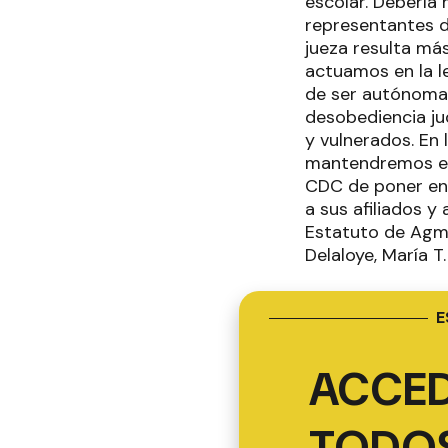
escolar. Debería 
representantes d
jueza resulta má
actuamos en la le
de ser autónoma,
desobediencia ju
y vulnerados. En 
mantendremos el 
CDC de poner en 
a sus afiliados y
Estatuto de Agme
Delaloye, María T
E
ACCED
TODOS