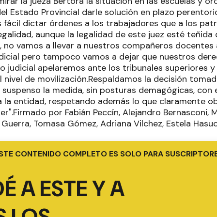
mirar la jueza Bértora la situación en las escuelas y or
el Estado Provincial darle solución en plazo perentori
s fácil dictar órdenes a los trabajadores que a los p
galidad, aunque la legalidad de este juez esté teñida
 no vamos a llevar a nuestros compañeros docentes a
dicial pero tampoco vamos a dejar que nuestros der
lo judicial apelaremos ante los tribunales superiores y 
nivel de movilización.Respaldamos la decisión tomada
suspenso la medida, sin posturas demagógicas, con e
 a la entidad, respetando además lo que claramente obli
r".Firmado por Fabián Peccín, Alejandro Bernasconi,
. Guerra, Tomasa Gómez, Adriana Vilchez, Estela Hasuc
STE CONTENIDO COMPLETO ES SOLO PARA SUSCRIPTOR
É A ESTE Y A
 LOS