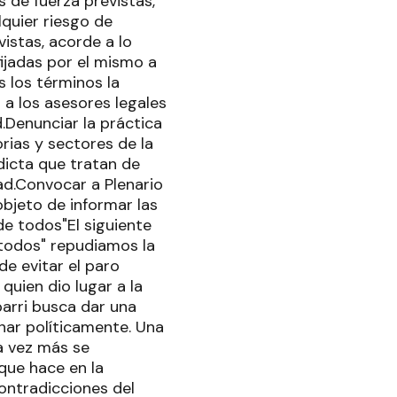
s de fuerza previstas,
lquier riesgo de
vistas, acorde a lo
fijadas por el mismo a
 los términos la
a los asesores legales
.Denunciar la práctica
rias y sectores de la
adicta que tratan de
ad.Convocar a Plenario
objeto de informar las
de todos"El siguiente
 todos" repudiamos la
de evitar el paro
quien dio lugar a la
barri busca dar una
onar políticamente. Una
na vez más se
que hace en la
contradicciones del