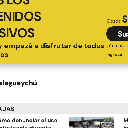
ENIDOS
$
Desde
SIVOS
Su
y empezá a disfrutar de todos
¿Ya tenés 
ios
Ingresá
ualeguaychú
ADAS
mo denunciar el uso
M
pirotecnia durante
i