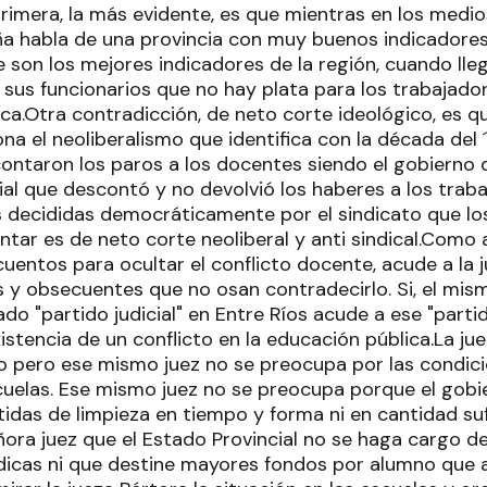
rimera, la más evidente, es que mientras en los medio
 habla de una provincia con muy buenos indicadores
 son los mejores indicadores de la región, cuando lleg
 sus funcionarios que no hay plata para los trabajador
tica.Otra contradicción, de neto corte ideológico, es 
na el neoliberalismo que identifica con la década del 
ontaron los paros a los docentes siendo el gobierno de
ial que descontó y no devolvió los haberes a los trab
s decididas democráticamente por el sindicato que lo
tar es de neto corte neoliberal y anti sindical.Como a
uentos para ocultar el conflicto docente, acude a la j
as y obsecuentes que no osan contradecirlo. Si, el mis
ado "partido judicial" en Entre Ríos acude a ese "partid
xistencia de un conflicto en la educación pública.La j
o pero ese mismo juez no se preocupa por las condic
scuelas. Ese mismo juez no se preocupa porque el gobi
tidas de limpieza en tiempo y forma ni en cantidad su
ora juez que el Estado Provincial no se haga cargo de
icas ni que destine mayores fondos por alumno que 