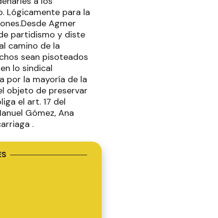
denarles a los
o. Lógicamente para la
atrones.Desde Agmer
 de partidismo y diste
l camino de la
echos sean pisoteados
en lo sindical
 por la mayoría de la
l objeto de preservar
ga el art. 17 del
 Manuel Gómez, Ana
arriaga .
ES