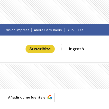
Edición Impresa
Ahora Cero Radio
Club El Día
Suscribite
Ingresá
Añadir como fuente en