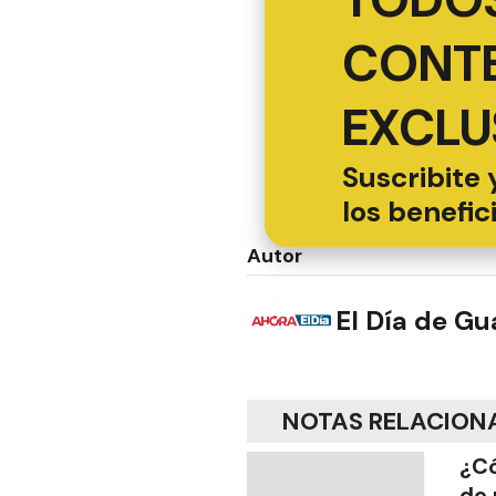
CONT
EXCLU
Suscribite 
los benefic
Autor
El Día de G
NOTAS RELACION
¿Có
de 