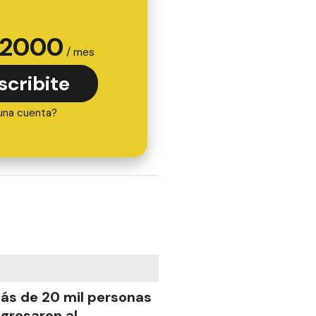
2000
/ mes
scribite
una cuenta?
ás de 20 mil personas
ngresaron al