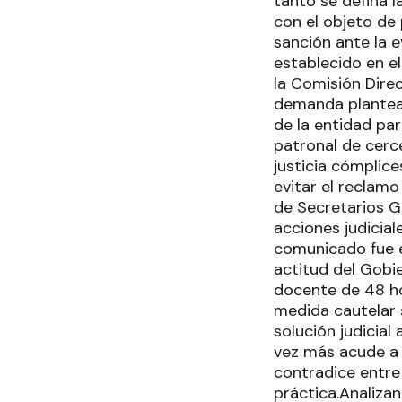
tanto se defina l
con el objeto de 
sanción ante la e
establecido en el
la Comisión Dire
demanda plantead
de la entidad pa
patronal de cerce
justicia cómplice
evitar el reclam
de Secretarios Ge
acciones judicial
comunicado fue e
actitud del Gobie
docente de 48 ho
medida cautelar s
solución judicial
vez más acude a l
contradice entre
práctica.Analiza