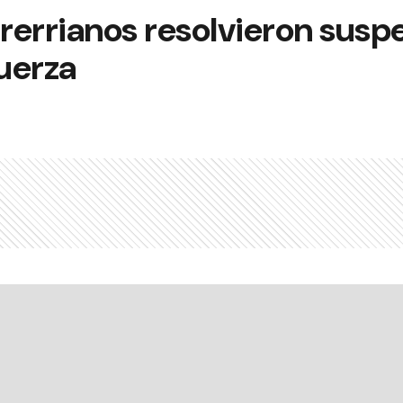
errianos resolvieron susp
uerza