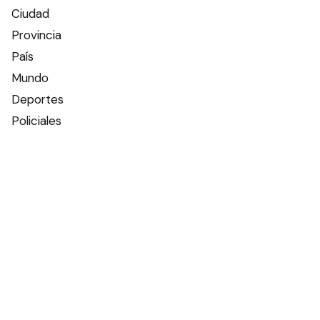
Ciudad
Provincia
País
Mundo
Deportes
Policiales
Política
Espectáculos
Edictos
Farmacias de turno
Tiempo
Otros canales